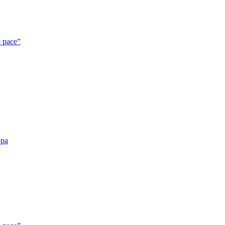
e pace”
opa