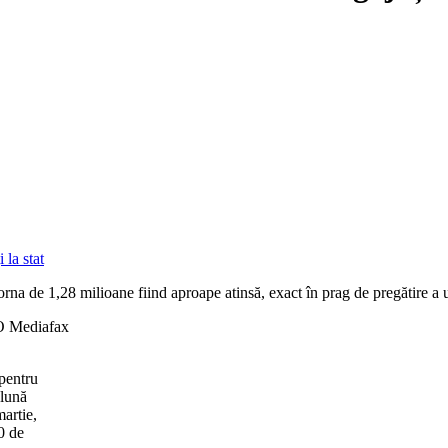
orna de 1,28 milioane fiind aproape atinsă, exact în prag de pregătire a un
TO Mediafax
 pentru
 lună
martie,
0 de