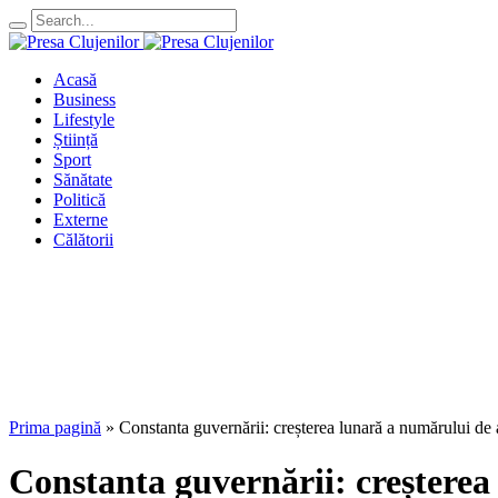
Acasă
Business
Lifestyle
Știință
Sport
Sănătate
Politică
Externe
Călătorii
Prima pagină
»
Constanta guvernării: creșterea lunară a numărului de a
Constanta guvernării: creșterea