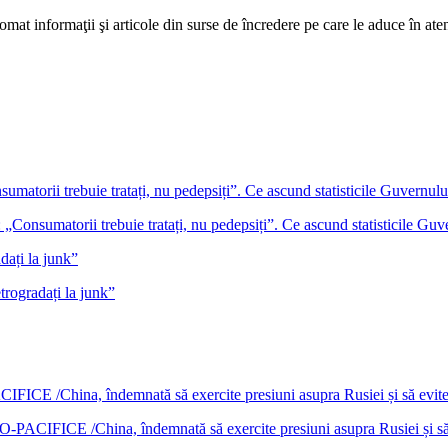
mat informaţii şi articole din surse de încredere pe care le aduce în atenţi
 „Consumatorii trebuie tratați, nu pedepsiți”. Ce ascund statisticile Guv
rogradați la junk”
DO-PACIFICE /China, îndemnată să exercite presiuni asupra Rusiei și s