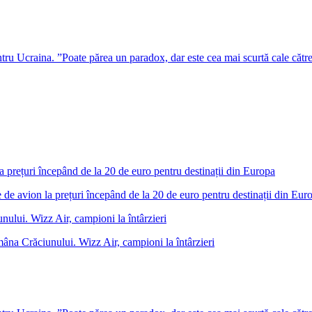
u Ucraina. ”Poate părea un paradox, dar este cea mai scurtă cale cătr
 de avion la prețuri începând de la 20 de euro pentru destinații din Eur
âna Crăciunului. Wizz Air, campioni la întârzieri