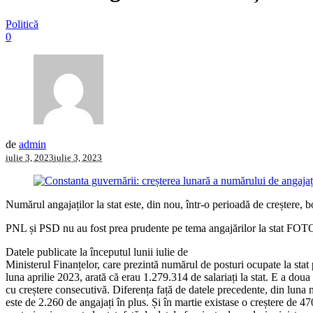
Politică
0
de
admin
iulie 3, 2023
iulie 3, 2023
Numărul angajaților la stat este, din nou, într-o perioadă de creștere, b
PNL și PSD nu au fost prea prudente pe tema angajărilor la stat FO
Datele publicate la începutul lunii iulie de
Ministerul Finanțelor, care prezintă numărul de posturi ocupate la stat
luna aprilie 2023, arată că erau 1.279.314 de salariați la stat. E a doua
cu creștere consecutivă. Diferența față de datele precedente, din luna 
este de 2.260 de angajați în plus. Și în martie existase o creștere de 47