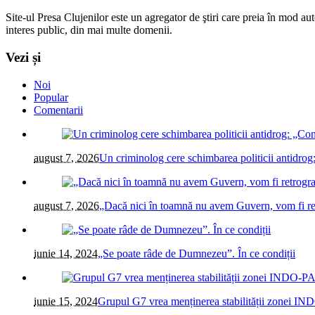
Site-ul Presa Clujenilor este un agregator de ştiri care preia în mod auto
interes public, din mai multe domenii.
Vezi și
Noi
Popular
Comentarii
august 7, 2026
Un criminolog cere schimbarea politicii antidrog:
august 7, 2026
„Dacă nici în toamnă nu avem Guvern, vom fi ret
iunie 14, 2024
„Se poate râde de Dumnezeu”. În ce condiții
iunie 15, 2024
Grupul G7 vrea menținerea stabilității zonei IN