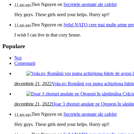
Tien Nguyen
on
Secretele aromate ale cafelei
11 ani ago
Hey guys. These girls need your helps. Hurry up!!
Tien Nguyen
on
Șeful NATO cere mai multe arme pentr
11 ani ago
I wish I can live in that cozy house.
Populare
Noi
Comentarii
decembrie 21, 2022
Vola.ro: Românii vor putea achizționa bilete
decembrie 21, 2022
Doar 3 zboruri anulate pe Otopeni în săptăm
Tien Nguyen
on
Secretele aromate ale cafelei
11 ani ago
Hey guys. These girls need your helps. Hurry up!!