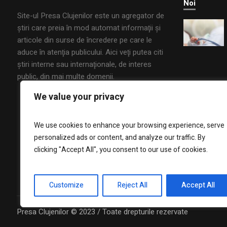
Noi
Site-ul Presa Clujenilor este un agregator de
ştiri care preia în mod automat informaţii şi
articole din surse de încredere pe care le
aduce în atenţia publicului. Aici veţi putea citi
ştiri interne sau internaţionale, de interes
public, din mai multe domenii.
We value your privacy
We use cookies to enhance your browsing experience, serve
personalized ads or content, and analyze our traffic. By
clicking "Accept All", you consent to our use of cookies.
Customize
Reject All
Accept All
Presa Clujenilor © 2023 / Toate drepturile rezervate