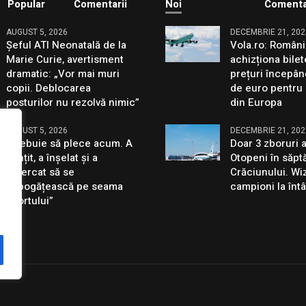
Popular
Comentarii
Noi
Comenta
AUGUST 5, 2026
DECEMBRIE 21, 202
Șeful ATI Neonatală de la
Vola.ro: Români
Marie Curie, avertisment
achizționa bilet
dramatic: „Vor mai muri
prețuri începân
copii. Deblocarea
de euro pentru 
posturilor nu rezolvă nimic”
din Europa
AUGUST 5, 2026
DECEMBRIE 21, 202
„Trebuie să plece acum. A
Doar 3 zboruri 
mințit, a înșelat și a
Otopeni în săp
încercat să se
Crăciunului. Wiz
îmbogățească pe seama
campioni la întâ
sportului”