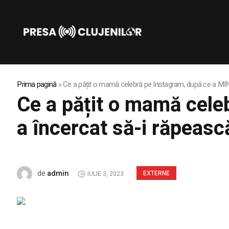
Prima pagină
»
Ce a pățit o mamă celebră pe Instagram, după ce a MINȚ
Ce a pățit o mamă cele
a încercat să-i răpească
admin
de
EXTERNE
IULIE 3, 2023