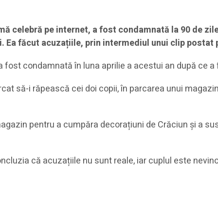
amă celebră pe internet, a fost condamnată la 90 de zil
ii. Ea făcut acuzațiile, prin intermediul unui clip posta
fost condamnată în luna aprilie a acestui an după ce a f
ercat să-i răpească cei doi copii, în parcarea unui magazi
 magazin pentru a cumpăra decorațiuni de Crăciun și a sus
a concluzia că acuzațiile nu sunt reale, iar cuplul este nev