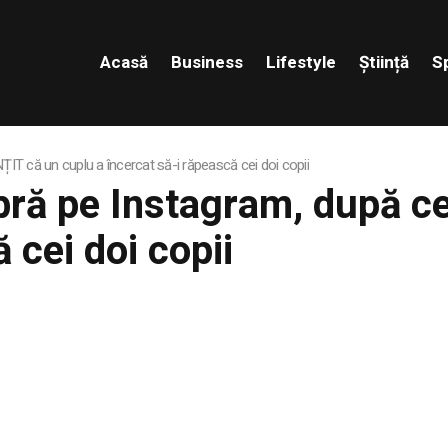
Acasă
Business
Lifestyle
Știință
S
IT că un cuplu a încercat să-i răpească cei doi copii
bră pe Instagram, după c
 cei doi copii