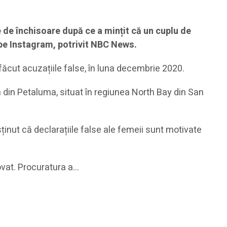
e de închisoare după ce a mințit că un cuplu de
t pe Instagram, potrivit NBC News.
ăcut acuzațiile false, în luna decembrie 2020.
n din Petaluma, situat în regiunea North Bay din San
ținut că declarațiile false ale femeii sunt motivate
inovat. Procuratura a…