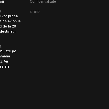
rii
Confidentialitate
2
GDPR
i vor putea
e de avion la
d de la 20
destinații
2
anulate pe
tămâna
z Air,
rzieri