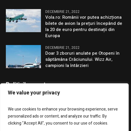
DECEMBRIE 21, 2022
Vola.ro: Românii vor putea achizționa
bilete de avion la prețuri începând de
la 20 de euro pentru destinații din
Europa
DECEMBRIE 21, 2022
Doar 3 zboruri anulate pe Otopeni în
săptămâna Crăciunului. Wizz Air,
campioni la întârzieri
Politicile noastre
We value your privacy
Confidentialitate
We use cookies to enhance your browsing experience, serve
GDPR
personalized ads or content, and analyze our traffic. By
clicking "Accept All", you consent to our use of cookies.