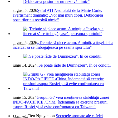
august 5, 2026
Șeful ATI Neonatală de la Marie Curie,
avertisment dramatic: „Vor mai muri copii. Deblocarea
posturilor nu rezolvă nimic”
august 5, 2026
„Trebuie să plece acum. A mințit, a înșelat și a
încercat să se îmbogățească pe seama sportului”
iunie 14, 2024
„Se poate râde de Dumnezeu”. În ce condiții
iunie 15, 2024
Grupul G7 vrea menținerea stabilității zonei
INDO-PACIFICE /China, îndemnată să exercite presiuni
asupra Rusiei și să evite confruntarea cu Taiwanul
Tien Nguyen
on
Secretele aromate ale cafelei
11 ani ago