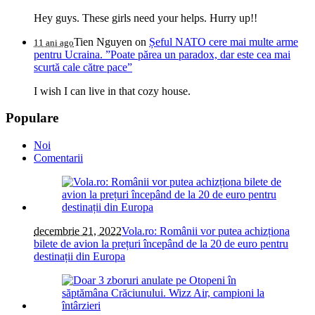
Hey guys. These girls need your helps. Hurry up!!
Tien Nguyen
on
Șeful NATO cere mai multe arme
11 ani ago
pentru Ucraina. ”Poate părea un paradox, dar este cea mai
scurtă cale către pace”
I wish I can live in that cozy house.
Populare
Noi
Comentarii
decembrie 21, 2022
Vola.ro: Românii vor putea achizționa
bilete de avion la prețuri începând de la 20 de euro pentru
destinații din Europa