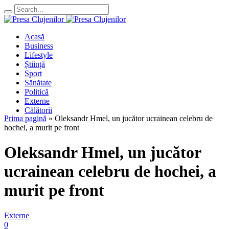
Acasă
Business
Lifestyle
Știință
Sport
Sănătate
Politică
Externe
Călătorii
Prima pagină
»
Oleksandr Hmel, un jucător ucrainean celebru de
hochei, a murit pe front
Oleksandr Hmel, un jucător
ucrainean celebru de hochei, a
murit pe front
Externe
0