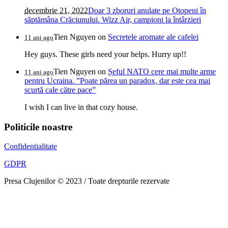
decembrie 21, 2022
Doar 3 zboruri anulate pe Otopeni în
săptămâna Crăciunului. Wizz Air, campioni la întârzieri
Tien Nguyen
on
Secretele aromate ale cafelei
11 ani ago
Hey guys. These girls need your helps. Hurry up!!
Tien Nguyen
on
Șeful NATO cere mai multe arme
11 ani ago
pentru Ucraina. ”Poate părea un paradox, dar este cea mai
scurtă cale către pace”
I wish I can live in that cozy house.
Politicile noastre
Confidentialitate
GDPR
Presa Clujenilor © 2023 / Toate drepturile rezervate