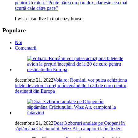
pentru Ucraina. ”Poate părea un paradox, dar este cea mai
scurtă cale către pace”
I wish I can live in that cozy house.
Populare
Noi
Comentarii
decembrie 21, 2022
Vola.ro: Românii vor putea achizționa
bilete de avion la prețuri începând de la 20 de euro pentru
destinații din Europa
decembrie 21, 2022
Doar 3 zboruri anulate pe Otopeni în
săptămâna Crăciunului. Wizz Air, campioni la întârzieri