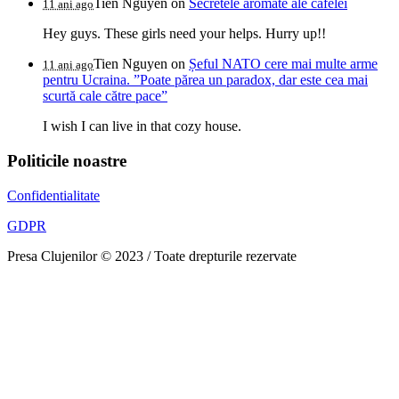
Tien Nguyen
on
Secretele aromate ale cafelei
11 ani ago
Hey guys. These girls need your helps. Hurry up!!
Tien Nguyen
on
Șeful NATO cere mai multe arme
11 ani ago
pentru Ucraina. ”Poate părea un paradox, dar este cea mai
scurtă cale către pace”
I wish I can live in that cozy house.
Politicile noastre
Confidentialitate
GDPR
Presa Clujenilor © 2023 / Toate drepturile rezervate