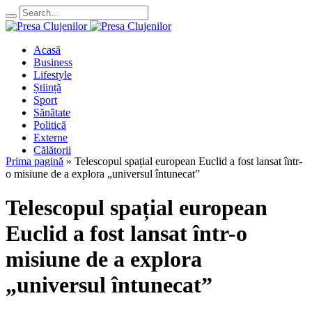
Acasă
Business
Lifestyle
Știință
Sport
Sănătate
Politică
Externe
Călătorii
Prima pagină
»
Telescopul spațial european Euclid a fost lansat într-
o misiune de a explora „universul întunecat”
Telescopul spațial european
Euclid a fost lansat într-o
misiune de a explora
„universul întunecat”