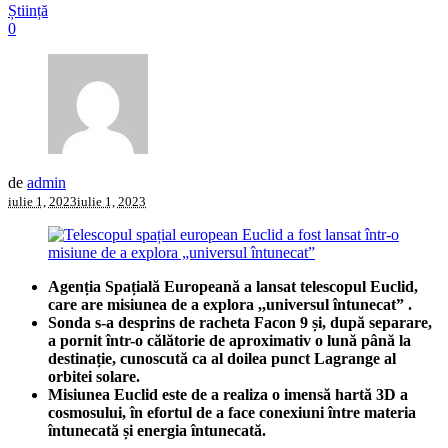
Știință
0
de
admin
iulie 1, 2023
iulie 1, 2023
Agenția Spațială Europeană a lansat telescopul Euclid,
care are misiunea de a explora ,,universul întunecat” .
Sonda s-a desprins de racheta Facon 9 și, după separare,
a pornit într-o călătorie de aproximativ o lună până la
destinație, cunoscută ca al doilea punct Lagrange al
orbitei solare.
Misiunea Euclid este de a realiza o imensă hartă 3D a
cosmosului, în efortul de a face conexiuni între materia
întunecată și energia întunecată.