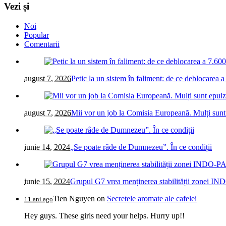
Vezi și
Noi
Popular
Comentarii
august 7, 2026
Petic la un sistem în faliment: de ce deblocarea a 
august 7, 2026
Mii vor un job la Comisia Europeană. Mulți sunt
iunie 14, 2024
„Se poate râde de Dumnezeu”. În ce condiții
iunie 15, 2024
Grupul G7 vrea menținerea stabilității zonei IN
Tien Nguyen
on
Secretele aromate ale cafelei
11 ani ago
Hey guys. These girls need your helps. Hurry up!!