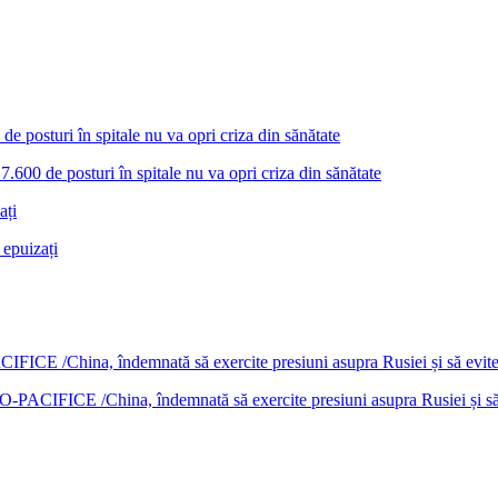
7.600 de posturi în spitale nu va opri criza din sănătate
 epuizați
DO-PACIFICE /China, îndemnată să exercite presiuni asupra Rusiei și s