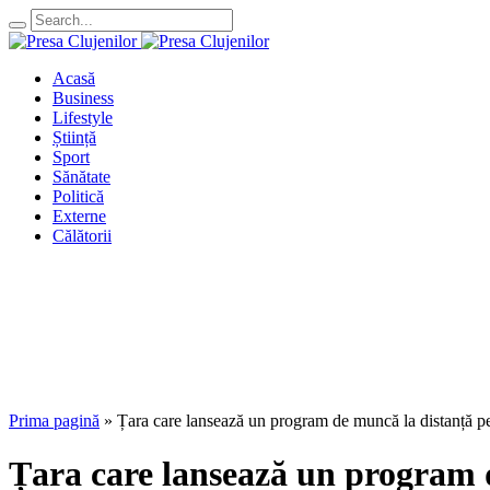
Acasă
Business
Lifestyle
Știință
Sport
Sănătate
Politică
Externe
Călătorii
Prima pagină
»
Țara care lansează un program de muncă la distanță pe
Țara care lansează un program d