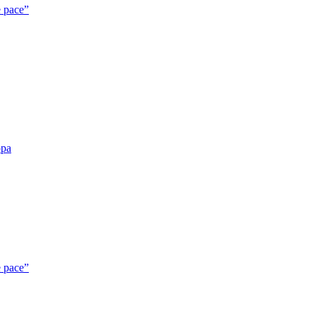
e pace”
opa
e pace”