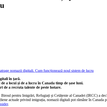
ru
tali în țară.
de a locui și de a lucra în Canada timp de șase luni.
rt de a recruta talente de peste hotare.
 Biroul pentru Imigrări, Refugiați și Cetățenie al Canadei (IRCC) a decl
iene actuale privind imigrația, nomazii digitali pot rămâne în Canada pen
nsider
.