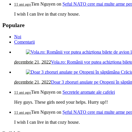
Tien Nguyen
on
Șeful NATO cere mai multe arme pentr
11 ani ago
I wish I can live in that cozy house.
Populare
Noi
Comentarii
decembrie 21, 2022
Vola.ro: Românii vor putea achizționa bilete
decembrie 21, 2022
Doar 3 zboruri anulate pe Otopeni în săptăm
Tien Nguyen
on
Secretele aromate ale cafelei
11 ani ago
Hey guys. These girls need your helps. Hurry up!!
Tien Nguyen
on
Șeful NATO cere mai multe arme pentr
11 ani ago
I wish I can live in that cozy house.