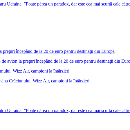
u Ucraina. ”Poate părea un paradox, dar este cea mai scurtă cale cătr
 de avion la prețuri începând de la 20 de euro pentru destinații din Eur
âna Crăciunului. Wizz Air, campioni la întârzieri
u Ucraina. ”Poate părea un paradox, dar este cea mai scurtă cale cătr