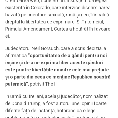
Creatoarea web, Lorie Smith, a susținut că legea
existentă în Colorado, care interzice discriminarea
bazată pe orientare sexuală, rasă și gen, îi încalcă
dreptul la libertatea de exprimare. Și, în temeiul,
Primului Amendament, Curtea a hotărât în favoare
ei.
Judecătorul Neil Gorsuch, care a scris decizia, a
afirmat că
”
oportunitatea de a gândi pentru noi
înșine și de a ne exprima liber aceste gânduri
este printre libertățile noastre cele mai prețuite
și o parte din ceea ce menține Republica noastră
puternică”
, potrivit The Hill.
În urmă cu trei ani, același judecător, nominalizat
de Donald Trump, a fost autorul unei opinii foarte
diferite față de instanță, hotărând că o lege
emblematică a drepturilor civile îi protejează pe