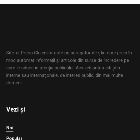
Site-ul Presa Clujenilor este un agregator de ştiri care preia în
mod automat informaţii şi articole din surse de încredere pe
care le aduce în atenţia publicului. Aici veţi putea citi ştiri
interne sau internaţionale, de interes public, din mai multe
domenii.
Vezi și
Noi
Popular