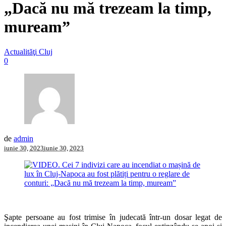
„Dacă nu mă trezeam la timp,
muream”
Actualităţi Cluj
0
de
admin
iunie 30, 2023
iunie 30, 2023
Şapte persoane au fost trimise în judecată într-un dosar legat de