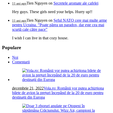
Tien Nguyen
on
Secretele aromate ale cafelei
11 ani ago
Hey guys. These girls need your helps. Hurry up!!
Tien Nguyen
on
Șeful NATO cere mai multe arme
11 ani ago
pentru Ucraina. ”Poate părea un paradox, dar este cea mai
scurtă cale către pace”
I wish I can live in that cozy house.
Populare
Noi
Comentarii
decembrie 21, 2022
Vola.ro: Românii vor putea achizționa
bilete de avion la prețuri începând de la 20 de euro pentru
destinații din Europa