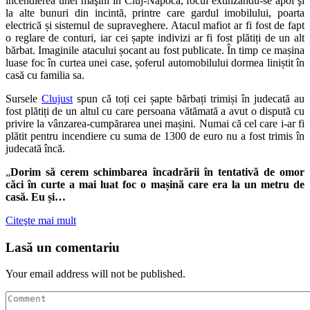
incendierea unei maşini în Cluj-Napoca, focul extinzându-se apoi şi
la alte bunuri din incintă, printre care gardul imobilului, poarta
electrică și sistemul de supraveghere. Atacul mafiot ar fi fost de fapt
o reglare de conturi, iar cei șapte indivizi ar fi fost plătiți de un alt
bărbat. Imaginile atacului șocant au fost publicate. În timp ce mașina
luase foc în curtea unei case, șoferul automobilului dormea liniștit în
casă cu familia sa.
Sursele
Clujust
spun că toți cei șapte bărbați trimiși în judecată au
fost plătiți de un altul cu care persoana vătămată a avut o dispută cu
privire la vânzarea-cumpărarea unei mașini. Numai că cel care i-ar fi
plătit pentru incendiere cu suma de 1300 de euro nu a fost trimis în
judecată încă.
„
Dorim să cerem schimbarea încadrării în tentativă de omor
căci în curte a mai luat foc o mașină care era la un metru de
casă. Eu și…
Citeşte mai mult
Lasă un comentariu
Your email address will not be published.