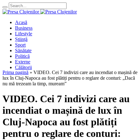
Acasă
Business
Lifestyle
Știință
Sport
Sănătate
Politică
Externe
Călătorii
Prima pagină
»
VIDEO. Cei 7 indivizi care au incendiat o mașină de
lux în Cluj-Napoca au fost plătiți pentru o reglare de conturi: „Dacă
nu mă trezeam la timp, muream”
VIDEO. Cei 7 indivizi care au
incendiat o mașină de lux în
Cluj-Napoca au fost plătiți
pentru o reglare de conturi: