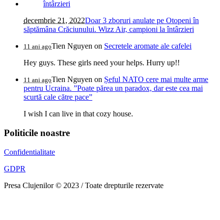
decembrie 21, 2022
Doar 3 zboruri anulate pe Otopeni în
săptămâna Crăciunului. Wizz Air, campioni la întârzieri
Tien Nguyen
on
Secretele aromate ale cafelei
11 ani ago
Hey guys. These girls need your helps. Hurry up!!
Tien Nguyen
on
Șeful NATO cere mai multe arme
11 ani ago
pentru Ucraina. ”Poate părea un paradox, dar este cea mai
scurtă cale către pace”
I wish I can live in that cozy house.
Politicile noastre
Confidentialitate
GDPR
Presa Clujenilor © 2023 / Toate drepturile rezervate