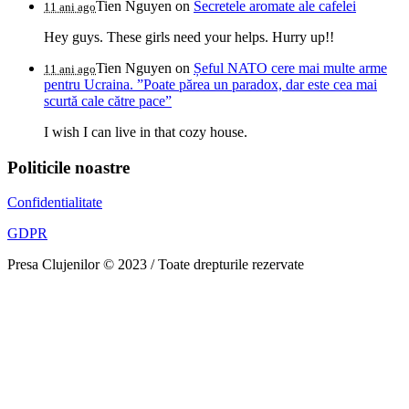
Tien Nguyen
on
Secretele aromate ale cafelei
11 ani ago
Hey guys. These girls need your helps. Hurry up!!
Tien Nguyen
on
Șeful NATO cere mai multe arme
11 ani ago
pentru Ucraina. ”Poate părea un paradox, dar este cea mai
scurtă cale către pace”
I wish I can live in that cozy house.
Politicile noastre
Confidentialitate
GDPR
Presa Clujenilor © 2023 / Toate drepturile rezervate