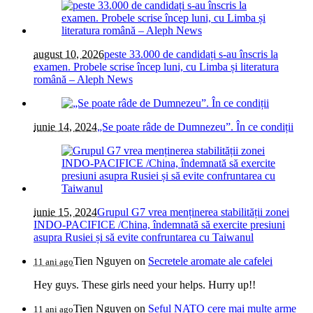
august 10, 2026
peste 33.000 de candidați s-au înscris la
examen. Probele scrise încep luni, cu Limba și literatura
română – Aleph News
iunie 14, 2024
„Se poate râde de Dumnezeu”. În ce condiții
iunie 15, 2024
Grupul G7 vrea menținerea stabilității zonei
INDO-PACIFICE /China, îndemnată să exercite presiuni
asupra Rusiei și să evite confruntarea cu Taiwanul
Tien Nguyen
on
Secretele aromate ale cafelei
11 ani ago
Hey guys. These girls need your helps. Hurry up!!
Tien Nguyen
on
Șeful NATO cere mai multe arme
11 ani ago