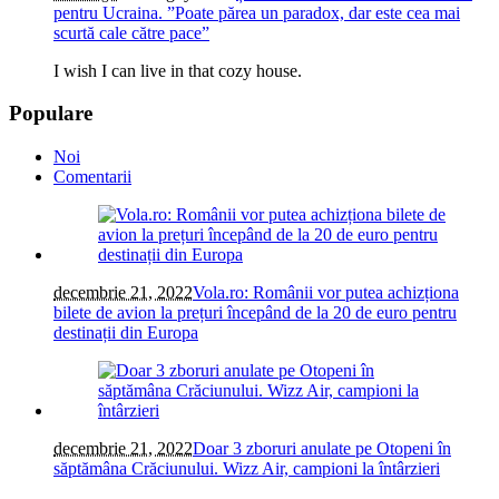
pentru Ucraina. ”Poate părea un paradox, dar este cea mai
scurtă cale către pace”
I wish I can live in that cozy house.
Populare
Noi
Comentarii
decembrie 21, 2022
Vola.ro: Românii vor putea achizționa
bilete de avion la prețuri începând de la 20 de euro pentru
destinații din Europa
decembrie 21, 2022
Doar 3 zboruri anulate pe Otopeni în
săptămâna Crăciunului. Wizz Air, campioni la întârzieri