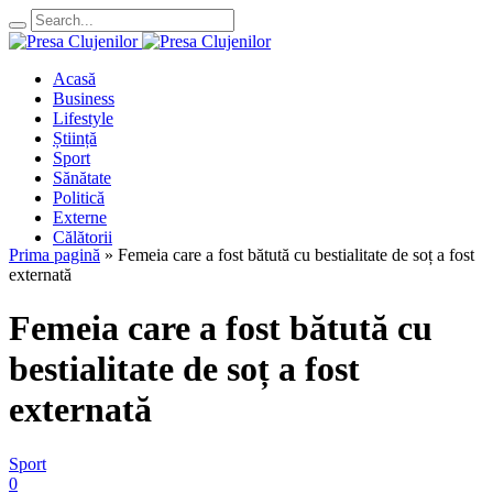
Acasă
Business
Lifestyle
Știință
Sport
Sănătate
Politică
Externe
Călătorii
Prima pagină
»
Femeia care a fost bătută cu bestialitate de soț a fost
externată
Femeia care a fost bătută cu
bestialitate de soț a fost
externată
Sport
0