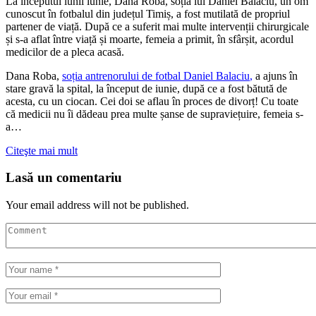
La începutul lunii iunie, Dana Roba, soția lui Daniel Balaciu, un om
cunoscut în fotbalul din județul Timiș, a fost mutilată de propriul
partener de viață. După ce a suferit mai multe intervenții chirurgicale
și s-a aflat între viață și moarte, femeia a primit, în sfârșit, acordul
medicilor de a pleca acasă.
Dana Roba,
soția antrenorului de fotbal Daniel Balaciu
,
a ajuns în
stare gravă la spital, la început de iunie, după ce a fost bătută de
acesta, cu un ciocan. Cei doi se aflau în proces de divorț! Cu toate
că medicii nu îi dădeau prea multe șanse de supraviețuire, femeia s-
a…
Citeşte mai mult
Lasă un comentariu
Your email address will not be published.