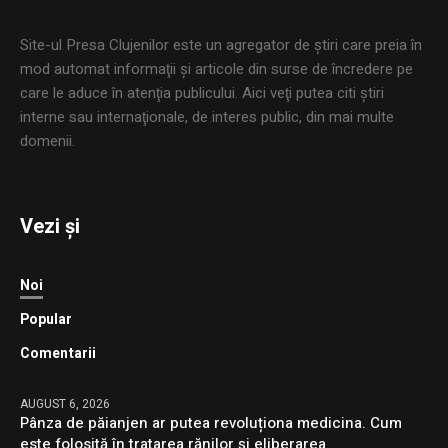
Site-ul Presa Clujenilor este un agregator de ştiri care preia în
mod automat informaţii şi articole din surse de încredere pe
care le aduce în atenţia publicului. Aici veţi putea citi ştiri
interne sau internaţionale, de interes public, din mai multe
domenii.
Vezi și
Noi
Popular
Comentarii
AUGUST 6, 2026
Pânza de păianjen ar putea revoluționa medicina. Cum
este folosită în tratarea rănilor și eliberarea