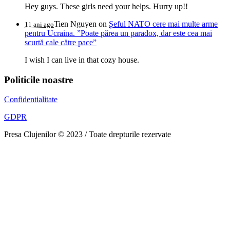
Hey guys. These girls need your helps. Hurry up!!
Tien Nguyen
on
Șeful NATO cere mai multe arme
11 ani ago
pentru Ucraina. ”Poate părea un paradox, dar este cea mai
scurtă cale către pace”
I wish I can live in that cozy house.
Politicile noastre
Confidentialitate
GDPR
Presa Clujenilor © 2023 / Toate drepturile rezervate