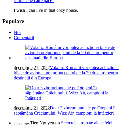
scurtă cale către pace”
I wish I can live in that cozy house.
Populare
Noi
Comentarii
decembrie 21, 2022
Vola.ro: Românii vor putea achizționa
bilete de avion la prețuri începând de la 20 de euro pentru
destinații din Europa
decembrie 21, 2022
Doar 3 zboruri anulate pe Otopeni în
săptămâna Crăciunului. Wizz Air, campioni la întârzieri
Tien Nguyen
on
Secretele aromate ale cafelei
11 ani ago