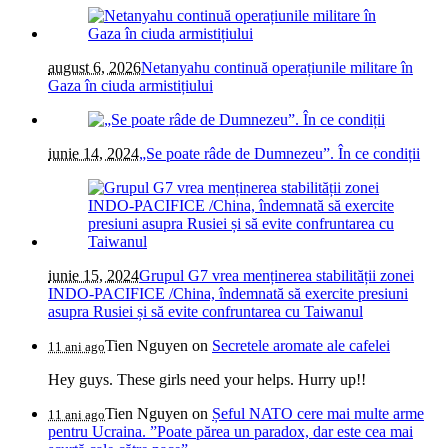
august 6, 2026
Netanyahu continuă operațiunile militare în
Gaza în ciuda armistițiului
iunie 14, 2024
„Se poate râde de Dumnezeu”. În ce condiții
iunie 15, 2024
Grupul G7 vrea menținerea stabilității zonei
INDO-PACIFICE /China, îndemnată să exercite presiuni
asupra Rusiei și să evite confruntarea cu Taiwanul
Tien Nguyen
on
Secretele aromate ale cafelei
11 ani ago
Hey guys. These girls need your helps. Hurry up!!
Tien Nguyen
on
Șeful NATO cere mai multe arme
11 ani ago
pentru Ucraina. ”Poate părea un paradox, dar este cea mai