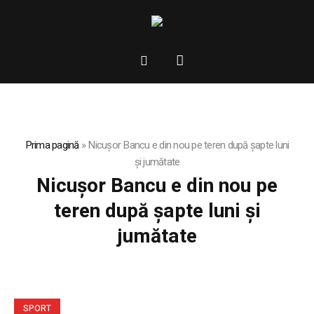
Prima pagină
»
Nicuşor Bancu e din nou pe teren după șapte luni
şi jumătate
Nicuşor Bancu e din nou pe
teren după șapte luni şi
jumătate
SPORT