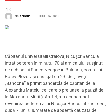
0
admin
de
IUNIE 26, 2023
Căpitanul Universităţii Craiova, Nicuşor Bancu a
intrat pe teren în minutul 70 al amicalului susţinut
de echipa lui Eugen Neagoe în Bulgaria, contra lui
Botev Plovdiv şi câştigat cu 2-0 de „juveţi”.
„Bancone” a primit banderola de căpitan de la
Alexandru Mateiu, cel care o preluase la pauză de
la Alexandru Mitriţă. Astfel, s-a consemnat
revenirea pe teren a lui Nicuşor Bancu într-un meci,
după 7 luni şi jumătate de absenţă cauzată de