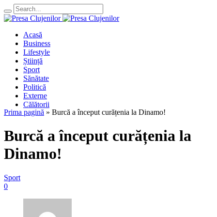
Acasă
Business
Lifestyle
Știință
Sport
Sănătate
Politică
Externe
Călătorii
Prima pagină
»
Burcă a început curățenia la Dinamo!
Burcă a început curățenia la
Dinamo!
Sport
0