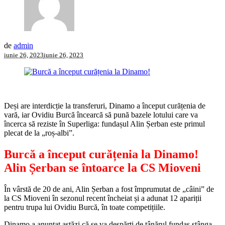
de
admin
iunie 26, 2023
iunie 26, 2023
Deși are interdicție la transferuri, Dinamo a început curățenia de
vară, iar Ovidiu Burcă încearcă să pună bazele lotului care va
încerca să reziste în Superliga: fundașul Alin Șerban este primul
plecat de la „roș-albi”.
Burcă a început curățenia la Dinamo!
Alin Șerban se întoarce la CS Mioveni
În vârstă de 20 de ani, Alin Șerban a fost împrumutat de „câini” de
la CS Mioveni în sezonul recent încheiat și a adunat 12 apariții
pentru trupa lui Ovidiu Burcă, în toate competițiile.
Dinamo a anunțat astăzi că se va despărți de tânărul fundaș stânga,