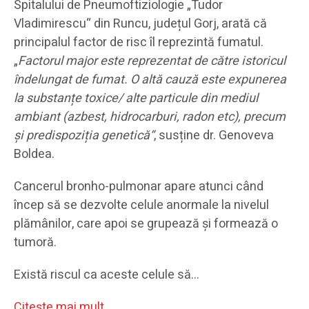
Spitalului de Pneumoftiziologie „Tudor
Vladimirescu“ din Runcu, județul Gorj, arată că
principalul factor de risc îl reprezintă fumatul.
„
Factorul major este reprezentat de către istoricul
îndelungat de fumat. O altă cauză este expunerea
la substanțe toxice/ alte particule din mediul
ambiant (azbest, hidrocarburi, radon etc), precum
și predispoziția genetică“
, susține dr. Genoveva
Boldea.
Cancerul bronho-pulmonar apare atunci când
încep să se dezvolte celule anormale la nivelul
plămânilor, care apoi se grupează și formează o
tumoră.
Există riscul ca aceste celule să…
Citeşte mai mult