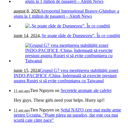
august 8, 2026
Aeroportul Internațional Brașov-Ghimbav a
ajuns la 1 milion de pasageri – Aleph News
iunie 14, 2024
„Se poate râde de Dumnezeu”. În ce condiții
iunie 15, 2024
Grupul G7 vrea menținerea stabilității zonei
INDO-PACIFICE /China, îndemnată să exercite presiuni
asupra Rusiei și să evite confruntarea cu Taiwanul
Tien Nguyen
on
Secretele aromate ale cafelei
11 ani ago
Hey guys. These girls need your helps. Hurry up!!
Tien Nguyen
on
Șeful NATO cere mai multe arme
11 ani ago
pentru Ucraina. ”Poate părea un paradox, dar este cea mai
scurtă cale către pace”