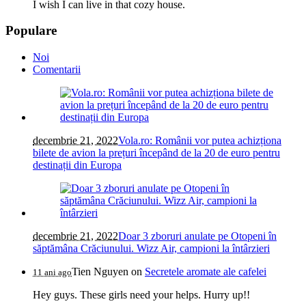
I wish I can live in that cozy house.
Populare
Noi
Comentarii
decembrie 21, 2022
Vola.ro: Românii vor putea achizționa
bilete de avion la prețuri începând de la 20 de euro pentru
destinații din Europa
decembrie 21, 2022
Doar 3 zboruri anulate pe Otopeni în
săptămâna Crăciunului. Wizz Air, campioni la întârzieri
Tien Nguyen
on
Secretele aromate ale cafelei
11 ani ago
Hey guys. These girls need your helps. Hurry up!!