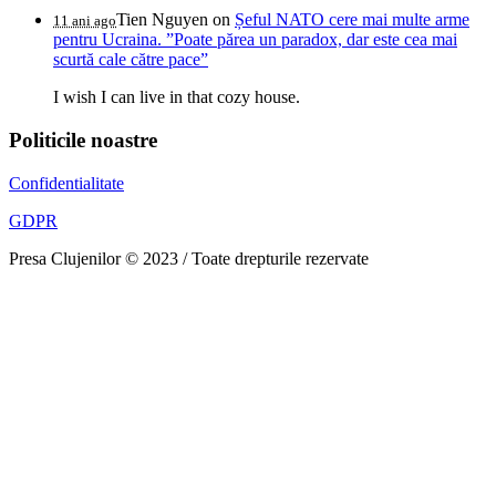
Tien Nguyen
on
Șeful NATO cere mai multe arme
11 ani ago
pentru Ucraina. ”Poate părea un paradox, dar este cea mai
scurtă cale către pace”
I wish I can live in that cozy house.
Politicile noastre
Confidentialitate
GDPR
Presa Clujenilor © 2023 / Toate drepturile rezervate