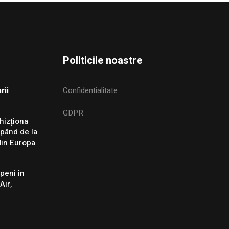
Politicile noastre
rii
Confidentialitate
GDPR
hizționa
epând de la
din Europa
peni în
Air,