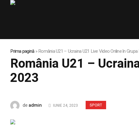
Prima pagină
»
România U21 – Ucraina U21 Live Video Online în Grupa
România U21 – Ucraina 
2023
admin
de
SPORT
IUNIE 24, 2023