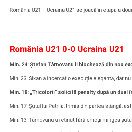
România U21 – Ucraina U21 se joacă în etapa a doua 
România U21 0-0 Ucraina U21
Min. 24: Ștefan Târnovanu îl blochează din nou exc
Min. 23: Sikan a încercat o execuție elegantă, dar nu a
Min. 18: „Tricolorii” solicită penalty după un duel
Min. 17: Șutul lui Petrila, trimis din partea stângă, 
Min. 13: Târnovanu a reținut fără emoții mingea șutat