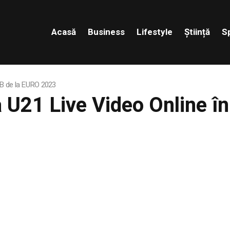
Acasă
Business
Lifestyle
Știință
S
 B de la EURO 2023
U21 Live Video Online î