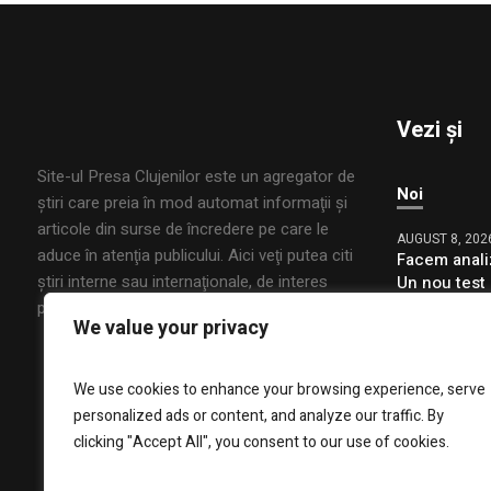
Vezi și
Site-ul Presa Clujenilor este un agregator de
Noi
ştiri care preia în mod automat informaţii şi
articole din surse de încredere pe care le
AUGUST 8, 202
aduce în atenţia publicului. Aici veţi putea citi
Facem anali
ştiri interne sau internaţionale, de interes
Un nou test 
riscul de in
public, din mai multe domenii.
We value your privacy
AUGUST 8, 202
ÎPS Teodosi
We use cookies to enhance your browsing experience, serve
roage pentru
personalized ads or content, and analyze our traffic. By
putea decon
industriali 
clicking "Accept All", you consent to our use of cookies.