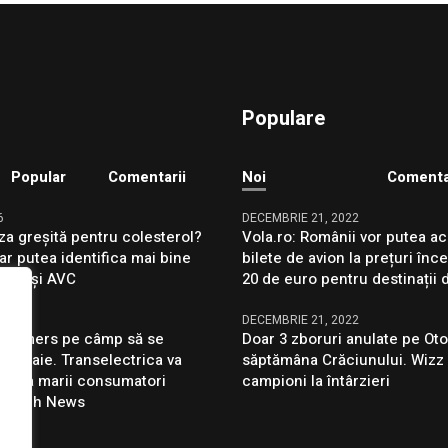
Populare
Popular
Comentarii
Noi
Comenta
6
DECEMBRIE 21, 2022
za greșită pentru colesterol?
Vola.ro: Românii vor putea ac
ar putea identifica mai bine
bilete de avion la prețuri înc
farct și AVC
20 de euro pentru destinații 
6
DECEMBRIE 21, 2022
e a mers pe câmp să se
Doar 3 zboruri anulate pe Oto
 ploaie. Transelectrica va
săptămâna Crăciunului. Wizz 
ecta marii consumatori
campioni la întârzieri
– Aleph News