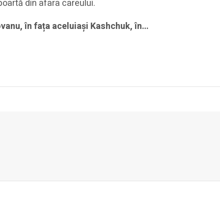
poartă din afara careului.
ovanu, în fața aceluiași Kashchuk, în…