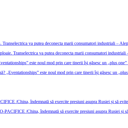
ploaie. Transelectrica va putea deconecta marii consumatori industrial
nă? „Eventationships” este noul mod prin care tinerii își găsesc un „plus
DO-PACIFICE /China, îndemnată să exercite presiuni asupra Rusiei și s