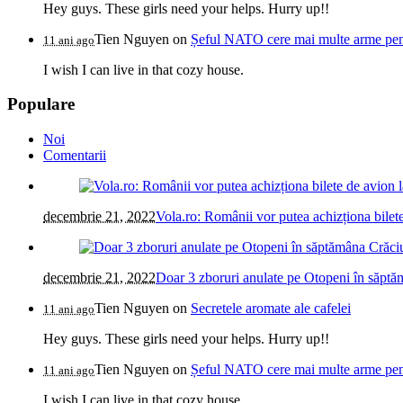
Hey guys. These girls need your helps. Hurry up!!
Tien Nguyen
on
Șeful NATO cere mai multe arme pentr
11 ani ago
I wish I can live in that cozy house.
Populare
Noi
Comentarii
decembrie 21, 2022
Vola.ro: Românii vor putea achizționa bilete
decembrie 21, 2022
Doar 3 zboruri anulate pe Otopeni în săptăm
Tien Nguyen
on
Secretele aromate ale cafelei
11 ani ago
Hey guys. These girls need your helps. Hurry up!!
Tien Nguyen
on
Șeful NATO cere mai multe arme pentr
11 ani ago
I wish I can live in that cozy house.