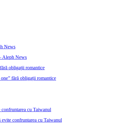
i – Aleph News
 one” fără obligații romantice
ă evite confruntarea cu Taiwanul