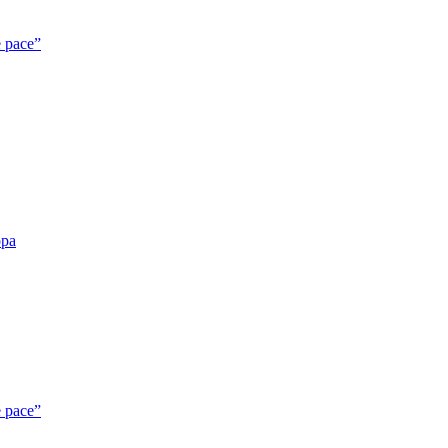
e pace”
opa
e pace”