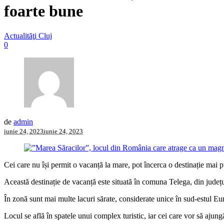
foarte bune
Actualităţi Cluj
0
de
admin
iunie 24, 2023
iunie 24, 2023
Cei care nu își permit o vacanță la mare, pot încerca o destinație mai
Această destinație de vacanță este situată în comuna Telega, din județu
În zonă sunt mai multe lacuri sărate, considerate unice în sud-estul Eur
Locul se află în spatele unui complex turistic, iar cei care vor să ajun