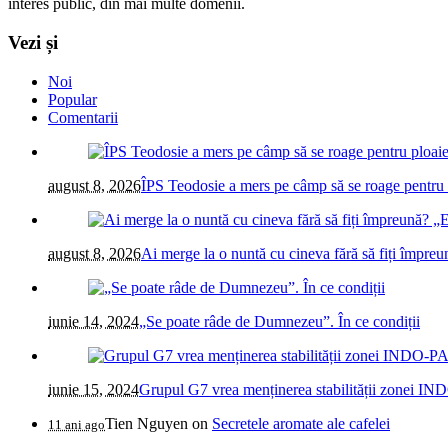
interes public, din mai multe domenii.
Vezi și
Noi
Popular
Comentarii
august 8, 2026
ÎPS Teodosie a mers pe câmp să se roage pentru 
august 8, 2026
Ai merge la o nuntă cu cineva fără să fiți împreu
iunie 14, 2024
„Se poate râde de Dumnezeu”. În ce condiții
iunie 15, 2024
Grupul G7 vrea menținerea stabilității zonei IN
Tien Nguyen
on
Secretele aromate ale cafelei
11 ani ago