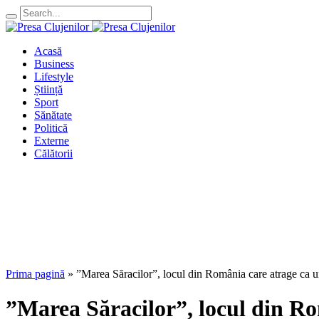
Acasă
Business
Lifestyle
Știință
Sport
Sănătate
Politică
Externe
Călătorii
Prima pagină
»
”Marea Săracilor”, locul din România care atrage ca un
”Marea Săracilor”, locul din Rom