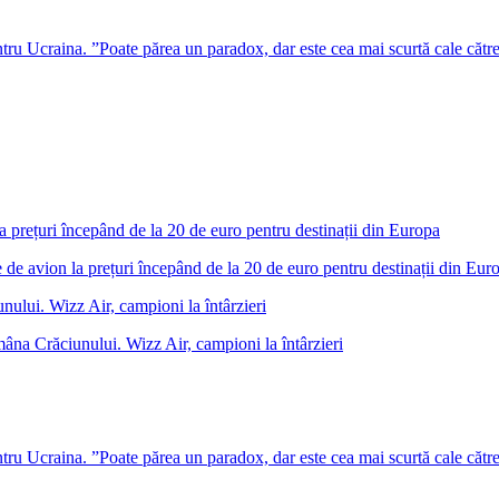
u Ucraina. ”Poate părea un paradox, dar este cea mai scurtă cale cătr
 de avion la prețuri începând de la 20 de euro pentru destinații din Eur
âna Crăciunului. Wizz Air, campioni la întârzieri
u Ucraina. ”Poate părea un paradox, dar este cea mai scurtă cale cătr