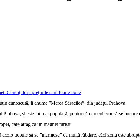
 puțin cunoscută, li anume ”Marea Săracilor”, din județul Prahova.
l Prahova, și este tot mai populară, pentru că oamenii vor să se bucure d
opei, care atrag ca un magnet turiștii.
gă acolo trebuie să se ”înarmeze” cu multă răbdare, căci zona este abruptă