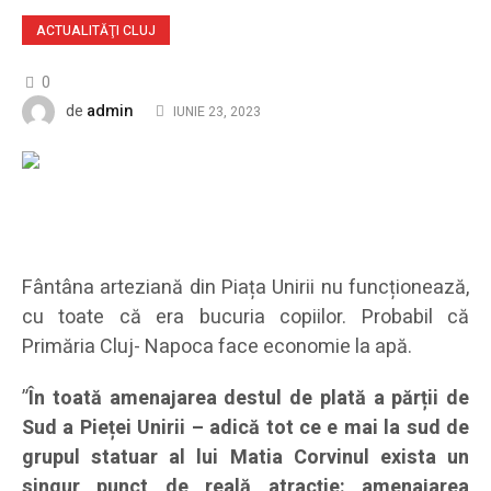
ACTUALITĂŢI CLUJ
0
admin
de
IUNIE 23, 2023
Fântâna arteziană din Piața Unirii nu funcționează,
cu toate că era bucuria copiilor. Probabil că
Primăria Cluj- Napoca face economie la apă.
”
În toată amenajarea destul de plată a părții de
Sud a Pieței Unirii – adică tot ce e mai la sud de
grupul statuar al lui Matia Corvinul exista un
singur punct de reală atracție: amenajarea