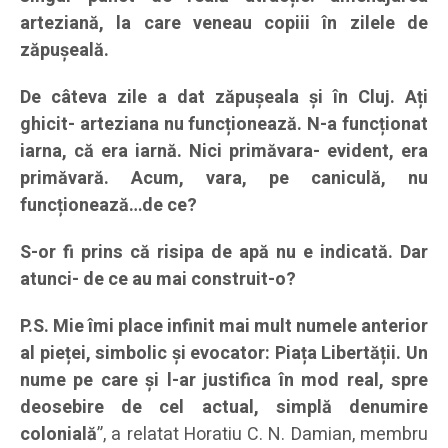
arteziană, la care veneau copiii în zilele de
zăpușeală.
De câteva zile a dat zăpușeala și în Cluj. Ați
ghicit- arteziana nu funcționează. N-a funcționat
iarna, că era iarnă. Nici primăvara- evident, era
primăvară. Acum, vara, pe caniculă, nu
funcționează…de ce?
S-or fi prins că risipa de apă nu e indicată. Dar
atunci- de ce au mai construit-o?
P.S. Mie îmi place infinit mai mult numele anterior
al pieței, simbolic și evocator: Piața Libertății. Un
nume pe care și l-ar justifica în mod real, spre
deosebire de cel actual, simplă denumire
colonială
”, a relatat Horatiu C. N. Damian, membru