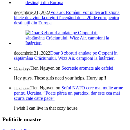
decembrie 21, 2022
Vola.ro: Românii vor putea achizționa
bilete de avion la prețuri începând de la 20 de euro pentru
destinații din Europa
decembrie 21, 2022
Doar 3 zboruri anulate pe Otopeni în
săptămâna Crăciunului. Wizz Air, campioni la întârzieri
Tien Nguyen
on
Secretele aromate ale cafelei
11 ani ago
Hey guys. These girls need your helps. Hurry up!!
Tien Nguyen
on
Șeful NATO cere mai multe arme
11 ani ago
pentru Ucraina. ”Poate părea un paradox, dar este cea mai
scurtă cale către pace”
I wish I can live in that cozy house.
Politicile noastre