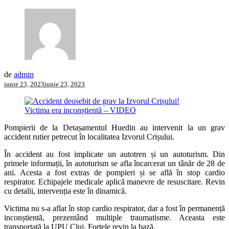
de
admin
iunie 23, 2023
iunie 23, 2023
Pompierii de la Detașamentul Huedin au intervenit la un grav
accident rutier petrecut în localitatea Izvorul Crișului.
În accident au fost implicate un autotren și un autoturism. Din
primele informații, în autoturism se afla încarcerat un tânăr de 28 de
ani. Acesta a fost extras de pompieri și se află în stop cardio
respirator. Echipajele medicale aplică manevre de resuscitare. Revin
cu detalii, intervenția este în dinamică.
Victima nu s-a aflat în stop cardio respirator, dar a fost în permanență
inconștientă, prezentând multiple traumatisme. Aceasta este
transportată la UPU Cluj. Forțele revin la bază.