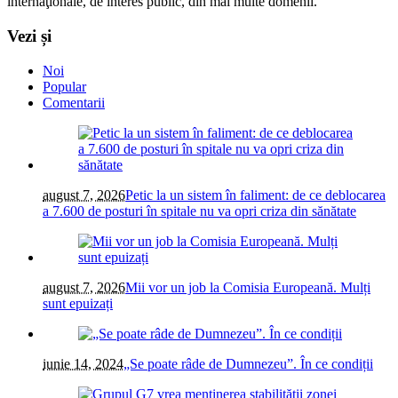
internaţionale, de interes public, din mai multe domenii.
Vezi și
Noi
Popular
Comentarii
august 7, 2026
Petic la un sistem în faliment: de ce deblocarea
a 7.600 de posturi în spitale nu va opri criza din sănătate
august 7, 2026
Mii vor un job la Comisia Europeană. Mulți
sunt epuizați
iunie 14, 2024
„Se poate râde de Dumnezeu”. În ce condiții