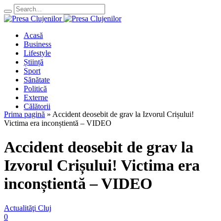
Acasă
Business
Lifestyle
Știință
Sport
Sănătate
Politică
Externe
Călătorii
Prima pagină
»
Accident deosebit de grav la Izvorul Crișului!
Victima era inconștientă – VIDEO
Accident deosebit de grav la
Izvorul Crișului! Victima era
inconștientă – VIDEO
Actualităţi Cluj
0