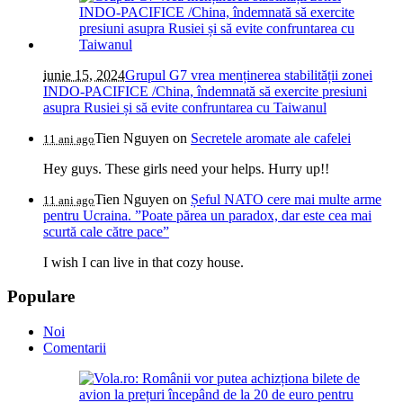
iunie 15, 2024
Grupul G7 vrea menținerea stabilității zonei
INDO-PACIFICE /China, îndemnată să exercite presiuni
asupra Rusiei și să evite confruntarea cu Taiwanul
Tien Nguyen
on
Secretele aromate ale cafelei
11 ani ago
Hey guys. These girls need your helps. Hurry up!!
Tien Nguyen
on
Șeful NATO cere mai multe arme
11 ani ago
pentru Ucraina. ”Poate părea un paradox, dar este cea mai
scurtă cale către pace”
I wish I can live in that cozy house.
Populare
Noi
Comentarii