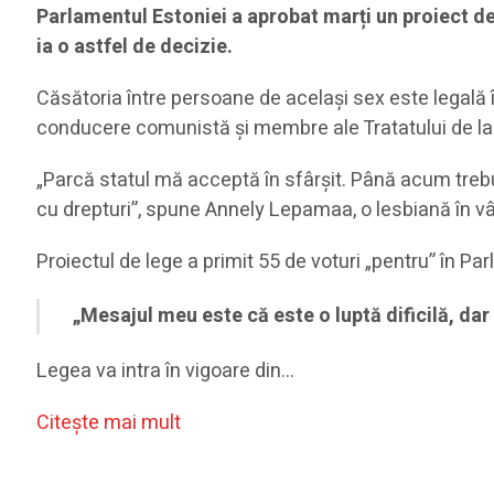
Parlamentul Estoniei a aprobat marți un proiect de
ia o astfel de decizie.
Căsătoria între persoane de același sex este legală î
conducere comunistă și membre ale Tratatului de l
„Parcă statul mă acceptă în sfârșit. Până acum trebu
cu drepturi”, spune Annely Lepamaa, o lesbiană în vâ
Proiectul de lege a primit 55 de voturi „pentru” în Pa
„Mesajul meu este că este o luptă dificilă, da
Legea va intra în vigoare din…
Citeşte mai mult