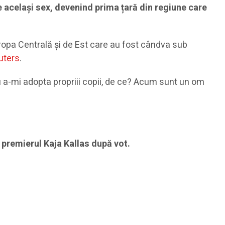
e același sex, devenind prima țară din regiune care
Europa Centrală și de Est care au fost cândva sub
uters
.
u a-mi adopta propriii copii, de ce? Acum sunt un om
 premierul Kaja Kallas după vot.