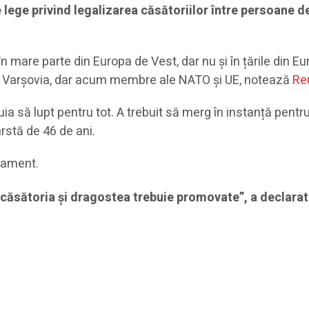
 lege privind legalizarea căsătoriilor între persoane d
n mare parte din Europa de Vest, dar nu și în țările din 
a Varșovia, dar acum membre ale NATO și UE, notează
Re
ia să lupt pentru tot. A trebuit să merg în instanță pentr
rstă de 46 de ani.
rlament.
r căsătoria și dragostea trebuie promovate”, a declarat