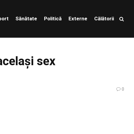
port
Sănătate
Politică
Externe
Călătorii
același sex
0