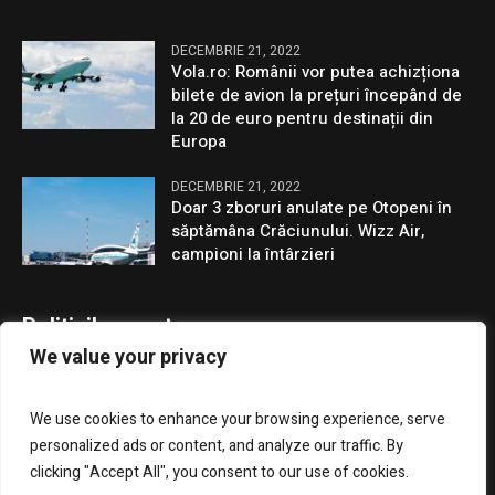
DECEMBRIE 21, 2022
Vola.ro: Românii vor putea achizționa
bilete de avion la prețuri începând de
la 20 de euro pentru destinații din
Europa
DECEMBRIE 21, 2022
Doar 3 zboruri anulate pe Otopeni în
săptămâna Crăciunului. Wizz Air,
campioni la întârzieri
Politicile noastre
We value your privacy
Confidentialitate
We use cookies to enhance your browsing experience, serve
GDPR
personalized ads or content, and analyze our traffic. By
clicking "Accept All", you consent to our use of cookies.