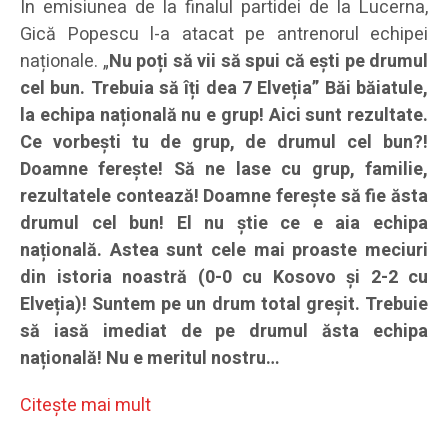
În emisiunea de la finalul partidei de la Lucerna,
Gică Popescu l-a atacat pe antrenorul echipei
naționale. „
Nu poți să vii să spui că ești pe drumul
cel bun. Trebuia să îți dea 7 Elveția” Băi băiatule,
la echipa națională nu e grup! Aici sunt rezultate.
Ce vorbești tu de grup, de drumul cel bun?!
Doamne ferește! Să ne lase cu grup, familie,
rezultatele contează! Doamne ferește să fie ăsta
drumul cel bun! El nu știe ce e aia echipa
națională. Astea sunt cele mai proaste meciuri
din istoria noastră (0-0 cu Kosovo și 2-2 cu
Elveția)! Suntem pe un drum total greșit. Trebuie
să iasă imediat de pe drumul ăsta echipa
națională! Nu e meritul nostru…
Citeşte mai mult