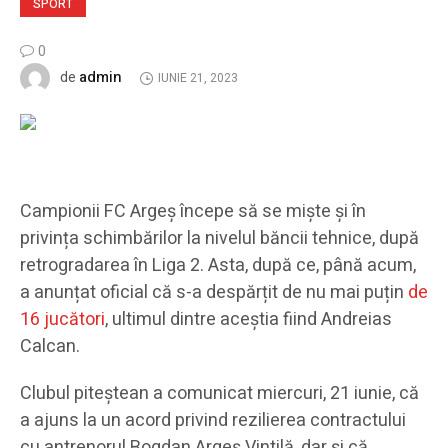
SPORT
0
admin
de
IUNIE 21, 2023
Campionii FC Argeș începe să se miște și în
privința schimbărilor la nivelul băncii tehnice, după
retrogradarea în Liga 2. Asta, după ce, până acum,
a anunțat oficial că s-a despărțit de nu mai puțin
de
16 jucători
, ultimul dintre aceștia fiind Andreias
Calcan.
Clubul piteștean a comunicat miercuri, 21 iunie, că
a ajuns la un acord privind rezilierea contractului
cu antrenorul Bogdan Argeș Vintilă, dar și că