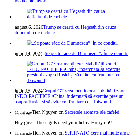
medicamentelor
august 6, 2026
Trump se ceartă cu Hegseth din cauza
deficitului de rachete
iunie 14, 2024
„Se poate râde de Dumnezeu”. În ce condiții
iunie 15, 2024
Grupul G7 vrea menținerea stabilității zonei
INDO-PACIFICE /China, îndemnată să exercite presiuni
asupra Rusiei și să evite confruntarea cu Taiwanul
Tien Nguyen
on
Secretele aromate ale cafelei
11 ani ago
Hey guys. These girls need your helps. Hurry up!!
Tien Nguyen
on
Șeful NATO cere mai multe arme
11 ani ago