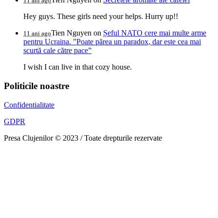
11 ani ago
Hey guys. These girls need your helps. Hurry up!!
Tien Nguyen
on
Șeful NATO cere mai multe arme
11 ani ago
pentru Ucraina. ”Poate părea un paradox, dar este cea mai
scurtă cale către pace”
I wish I can live in that cozy house.
Politicile noastre
Confidentialitate
GDPR
Presa Clujenilor © 2023 / Toate drepturile rezervate