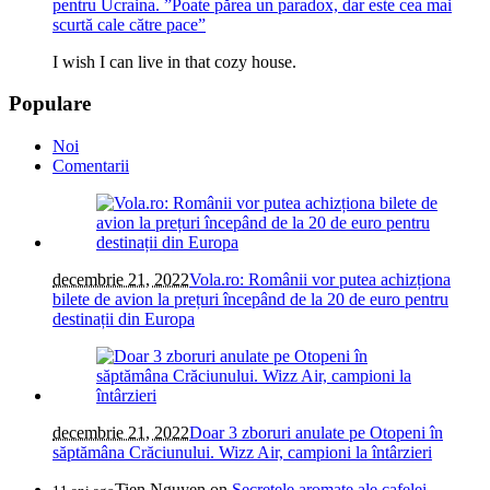
pentru Ucraina. ”Poate părea un paradox, dar este cea mai
scurtă cale către pace”
I wish I can live in that cozy house.
Populare
Noi
Comentarii
decembrie 21, 2022
Vola.ro: Românii vor putea achizționa
bilete de avion la prețuri începând de la 20 de euro pentru
destinații din Europa
decembrie 21, 2022
Doar 3 zboruri anulate pe Otopeni în
săptămâna Crăciunului. Wizz Air, campioni la întârzieri
Tien Nguyen
on
Secretele aromate ale cafelei