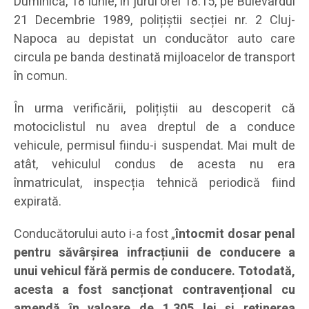
Duminică, 18 iunie, în jurul orei 18:15, pe Bulevardul
21 Decembrie 1989, polițiștii secției nr. 2 Cluj-
Napoca au depistat un conducător auto care
circula pe banda destinată mijloacelor de transport
în comun.
În urma verificării, polițiștii au descoperit că
motociclistul nu avea dreptul de a conduce
vehicule, permisul fiindu-i suspendat. Mai mult de
atât, vehiculul condus de acesta nu era
înmatriculat, inspecția tehnică periodică fiind
expirată.
Conducătorului auto i-a fost „
întocmit dosar penal
pentru săvârșirea infracțiunii de conducere a
unui vehicul fără permis de conducere. Totodată,
acesta a fost sancționat contravențional cu
amendă în valoare de 1.305 lei și reținerea