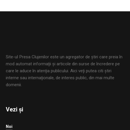
Site-ul Presa Clujenilor este un agregator de ştiri care preia în
mod automat informaţii şi articole din surse de încredere pe
care le aduce în atenţia publicului. Aici veţi putea citi ştiri
interne sau internaţionale, de interes public, din mai multe
domenii.
Vezi și
Noi