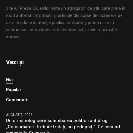
Site-ul Presa Clujenilor este un agregator de ştiri care preia în
mod automat informaţii şi articole din surse de încredere pe
care le aduce în atenţia publicului. Aici veţi putea citi ştiri
interne sau internaţionale, de interes public, din mai multe
domenii.
Vezi și
Noi
Popular
Comentarii
AUGUST 7, 2026
Un criminolog cere schimbarea politicii antidrog:
„Consumatorii trebuie tratați, nu pedepsiți”. Ce ascund
statisticile Guvernului