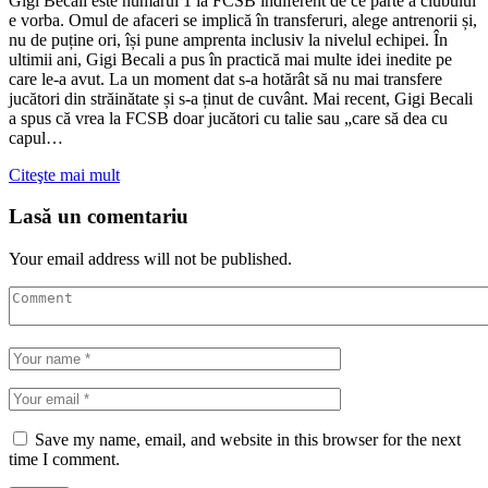
Gigi Becali este numărul 1 la FCSB indiferent de ce parte a clubului
e vorba. Omul de afaceri se implică în transferuri, alege antrenorii și,
nu de puține ori, își pune amprenta inclusiv la nivelul echipei. În
ultimii ani, Gigi Becali a pus în practică mai multe idei inedite pe
care le-a avut. La un moment dat s-a hotărât să nu mai transfere
jucători din străinătate și s-a ținut de cuvânt. Mai recent, Gigi Becali
a spus că vrea la FCSB doar jucători cu talie sau „care să dea cu
capul…
Citeşte mai mult
Lasă un comentariu
Your email address will not be published.
Save my name, email, and website in this browser for the next
time I comment.