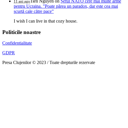
Tien Nguyen
on
Șeful NATO cere mai multe arme
11 ani ago
pentru Ucraina. ”Poate părea un paradox, dar este cea mai
scurtă cale către pace”
I wish I can live in that cozy house.
Politicile noastre
Confidentialitate
GDPR
Presa Clujenilor © 2023 / Toate drepturile rezervate