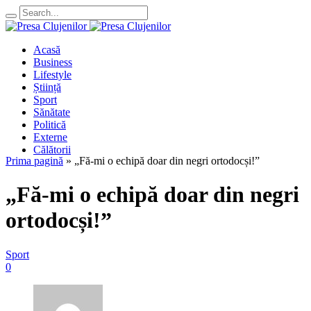
Acasă
Business
Lifestyle
Știință
Sport
Sănătate
Politică
Externe
Călătorii
Prima pagină
»
„Fă-mi o echipă doar din negri ortodocși!”
„Fă-mi o echipă doar din negri
ortodocși!”
Sport
0