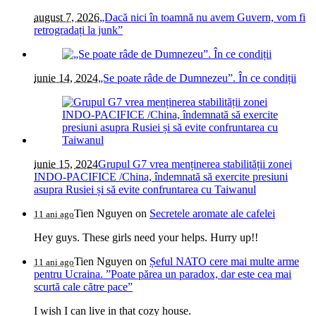
august 7, 2026
„Dacă nici în toamnă nu avem Guvern, vom fi
retrogradați la junk”
iunie 14, 2024
„Se poate râde de Dumnezeu”. În ce condiții
iunie 15, 2024
Grupul G7 vrea menținerea stabilității zonei
INDO-PACIFICE /China, îndemnată să exercite presiuni
asupra Rusiei și să evite confruntarea cu Taiwanul
Tien Nguyen
on
Secretele aromate ale cafelei
11 ani ago
Hey guys. These girls need your helps. Hurry up!!
Tien Nguyen
on
Șeful NATO cere mai multe arme
11 ani ago
pentru Ucraina. ”Poate părea un paradox, dar este cea mai
scurtă cale către pace”
I wish I can live in that cozy house.