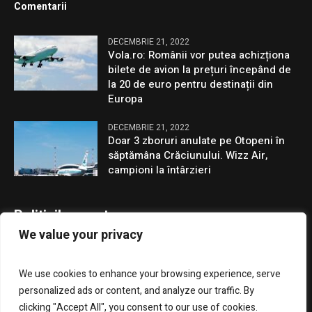
Comentarii
DECEMBRIE 21, 2022
Vola.ro: Românii vor putea achizționa
bilete de avion la prețuri începând de
la 20 de euro pentru destinații din
Europa
DECEMBRIE 21, 2022
Doar 3 zboruri anulate pe Otopeni în
săptămâna Crăciunului. Wizz Air,
campioni la întârzieri
Politicile noastre
We value your privacy
Confidentialitate
We use cookies to enhance your browsing experience, serve
GDPR
personalized ads or content, and analyze our traffic. By
clicking "Accept All", you consent to our use of cookies.