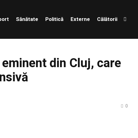
port
Sănătate
Politică
Externe
Călătorii
eminent din Cluj, care
ensivă
0