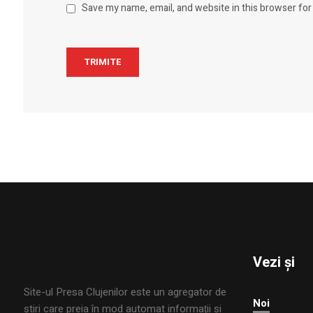
Save my name, email, and website in this browser for
Vezi și
Site-ul Presa Clujenilor este un agregator de
Noi
ştiri care preia în mod automat informaţii şi