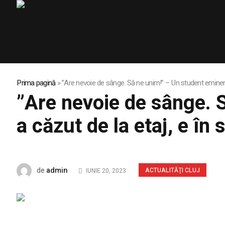
Prima pagină
»
”Are nevoie de sânge. Să ne unim!” – Un student eminent d
”Are nevoie de sânge. S
a căzut de la etaj, e în
admin
de
ACTUALITĂŢI CLUJ
IUNIE 20, 2023