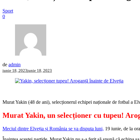
Sport
0
de
admin
iunie 18, 2023
iunie 18, 2023
Murat Yakin (48 de ani), selecționerul echipei naționale de fotbal a E
Murat Yakin, un selecționer cu tupeu! Aro
Meciul dintre Elveția și România se va disputa luni,
19 iunie, de la o
Înaintea acestei partide, Murat Yakin nu s-a ferit să spună că echipa sa