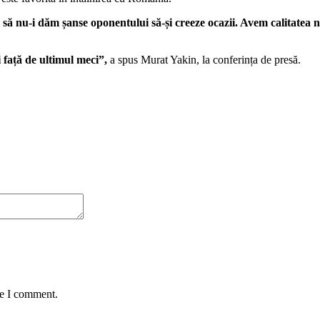
 să nu-i dăm șanse oponentului să-și creeze ocazii. Avem calitatea 
 față de ultimul meci”,
a spus Murat Yakin, la conferința de presă.
me I comment.