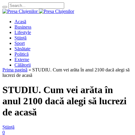
Acasă
Business
Lifestyle
Știință
Sport
Sănătate
Politică
Externe
Călătorii
Prima pagină
»
STUDIU. Cum vei arăta în anul 2100 dacă alegi să
lucrezi de acasă
STUDIU. Cum vei arăta în
anul 2100 dacă alegi să lucrezi
de acasă
Știință
0