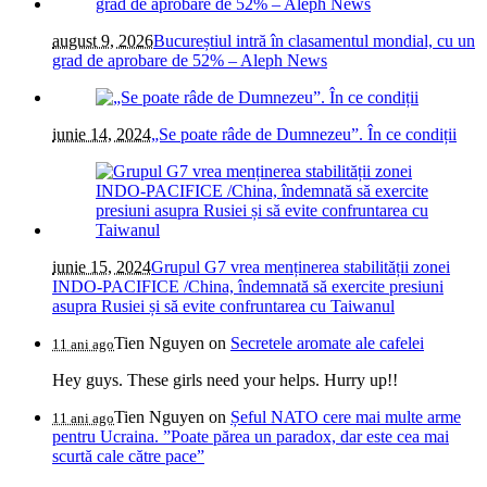
august 9, 2026
Bucureștiul intră în clasamentul mondial, cu un
grad de aprobare de 52% – Aleph News
iunie 14, 2024
„Se poate râde de Dumnezeu”. În ce condiții
iunie 15, 2024
Grupul G7 vrea menținerea stabilității zonei
INDO-PACIFICE /China, îndemnată să exercite presiuni
asupra Rusiei și să evite confruntarea cu Taiwanul
Tien Nguyen
on
Secretele aromate ale cafelei
11 ani ago
Hey guys. These girls need your helps. Hurry up!!
Tien Nguyen
on
Șeful NATO cere mai multe arme
11 ani ago
pentru Ucraina. ”Poate părea un paradox, dar este cea mai
scurtă cale către pace”