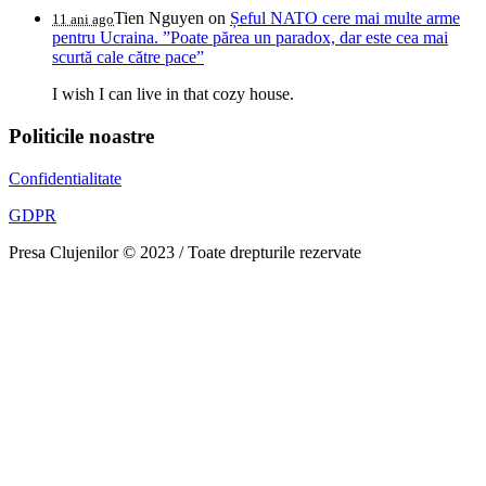
Tien Nguyen
on
Șeful NATO cere mai multe arme
11 ani ago
pentru Ucraina. ”Poate părea un paradox, dar este cea mai
scurtă cale către pace”
I wish I can live in that cozy house.
Politicile noastre
Confidentialitate
GDPR
Presa Clujenilor © 2023 / Toate drepturile rezervate