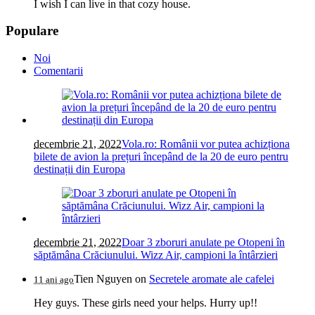
I wish I can live in that cozy house.
Populare
Noi
Comentarii
decembrie 21, 2022
Vola.ro: Românii vor putea achizționa
bilete de avion la prețuri începând de la 20 de euro pentru
destinații din Europa
decembrie 21, 2022
Doar 3 zboruri anulate pe Otopeni în
săptămâna Crăciunului. Wizz Air, campioni la întârzieri
Tien Nguyen
on
Secretele aromate ale cafelei
11 ani ago
Hey guys. These girls need your helps. Hurry up!!