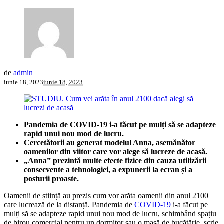
de
admin
iunie 18, 2023
iunie 18, 2023
Pandemia de COVID-19 i-a făcut pe mulți să se adapteze
rapid unui nou mod de lucru.
Cercetătorii au generat modelul Anna, asemănător
oamenilor din viitor care vor alege să lucreze de acasă.
„Anna” prezintă multe efecte fizice din cauza utilizării
consecvente a tehnologiei, a expunerii la ecran și a
posturii proaste.
Oamenii de știință au prezis cum vor arăta oamenii din anul 2100
care lucrează de la distanță. Pandemia de
COVID-19
i-a făcut pe
mulți să se adapteze rapid unui nou mod de lucru, schimbând spațiu
de birou comercial pentru un dormitor sau o masă de bucătărie, scrie