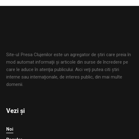
Site-ul Presa Clujenilor este un agregator de ştiri care preia în
mod automat informaţii şi articole din surse de încredere pe
care le aduce în atenţia publicului. Aici veţi putea citi ştiri
interne sau internaţionale, de interes public, din mai multe
domenii.
Vezi și
Noi