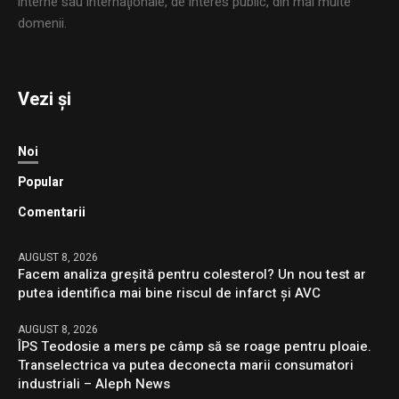
interne sau internaţionale, de interes public, din mai multe
domenii.
Vezi și
Noi
Popular
Comentarii
AUGUST 8, 2026
Facem analiza greșită pentru colesterol? Un nou test ar
putea identifica mai bine riscul de infarct și AVC
AUGUST 8, 2026
ÎPS Teodosie a mers pe câmp să se roage pentru ploaie.
Transelectrica va putea deconecta marii consumatori
industriali – Aleph News