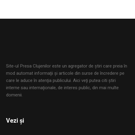
Site-ul Presa Clujenilor este un agregator de ştiri care preia în
mod automat informaţii şi articole din surse de încredere pe
care le aduce în atenţia publicului. Aici veţi putea citi ştiri
interne sau internaţionale, de interes public, din mai multe
domenii.
Vezi și