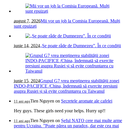
august 7, 2026
Mii vor un job la Comisia Europeană. Mulți
sunt epuizați
iunie 14, 2024
„Se poate râde de Dumnezeu”. În ce condiții
iunie 15, 2024
Grupul G7 vrea menținerea stabilității zonei
INDO-PACIFICE /China, îndemnată să exercite presiuni
asupra Rusiei și să evite confruntarea cu Taiwanul
Tien Nguyen
on
Secretele aromate ale cafelei
11 ani ago
Hey guys. These girls need your helps. Hurry up!!
Tien Nguyen
on
Șeful NATO cere mai multe arme
11 ani ago
pentru Ucraina. ”Poate părea un paradox, dar este cea mai