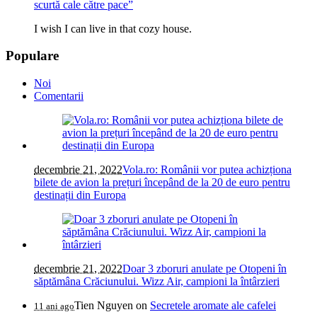
scurtă cale către pace”
I wish I can live in that cozy house.
Populare
Noi
Comentarii
decembrie 21, 2022
Vola.ro: Românii vor putea achizționa
bilete de avion la prețuri începând de la 20 de euro pentru
destinații din Europa
decembrie 21, 2022
Doar 3 zboruri anulate pe Otopeni în
săptămâna Crăciunului. Wizz Air, campioni la întârzieri
Tien Nguyen
on
Secretele aromate ale cafelei
11 ani ago