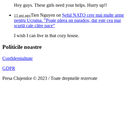
Hey guys. These girls need your helps. Hurry up!!
Tien Nguyen
on
Șeful NATO cere mai multe arme
11 ani ago
pentru Ucraina. ”Poate părea un paradox, dar este cea mai
scurtă cale către pace”
I wish I can live in that cozy house.
Politicile noastre
Confidentialitate
GDPR
Presa Clujenilor © 2023 / Toate drepturile rezervate