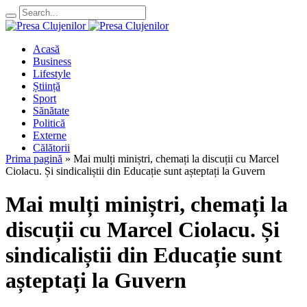
Acasă
Business
Lifestyle
Știință
Sport
Sănătate
Politică
Externe
Călătorii
Prima pagină
»
Mai mulți miniștri, chemați la discuții cu Marcel
Ciolacu. Și sindicaliștii din Educație sunt așteptați la Guvern
Mai mulți miniștri, chemați la
discuții cu Marcel Ciolacu. Și
sindicaliștii din Educație sunt
așteptați la Guvern