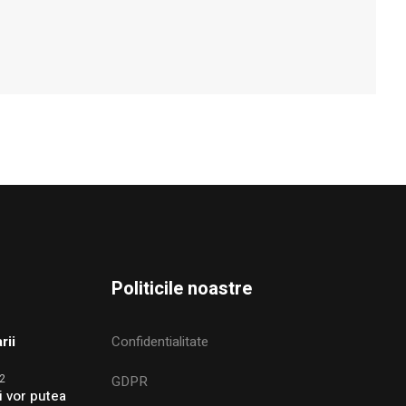
Politicile noastre
rii
Confidentialitate
2
GDPR
i vor putea