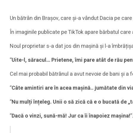
Un bătrân din Brașov, care și-a vândut Dacia pe care 
În imaginile publicate pe TikTok apare bărbatul care a
Noul proprietar s-a dat jos din mașină și l-a îmbrățișa
”
Uite-l, săracul… Prietene, îmi pare atât de rău pen
Cel mai probabil bătrânul a avut nevoie de bani și a 
”
Câte amintiri are în acea mașină.. jumătate din vi
”
Nu mulți înțeleg. Unii o să zică că e o bucată de „ta
”
Dacă o vinzi, sună-mă! Jur ca îi înapoiez mașina!
”