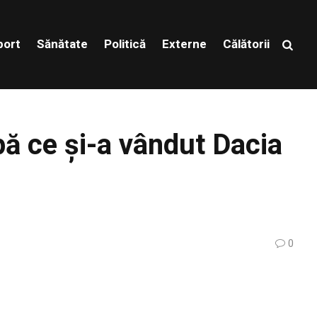
port
Sănătate
Politică
Externe
Călătorii
pă ce și-a vândut Dacia
0