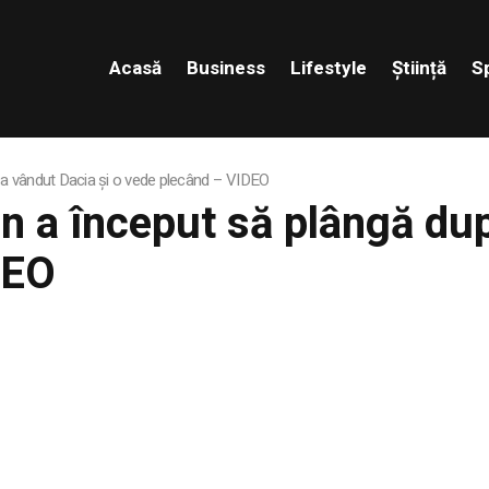
Acasă
Business
Lifestyle
Știință
S
i-a vândut Dacia și o vede plecând – VIDEO
an a început să plângă du
DEO