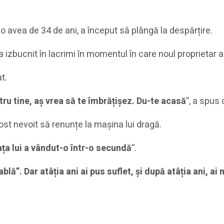
o avea de 34 de ani, a început să plângă la despărțire.
 izbucnit în lacrimi în momentul în care noul proprietar al
t.
tru tine, aș vrea să te îmbrățișez. Du-te acasă
”, a spus
fost nevoit să renunțe la mașina lui dragă.
ața lui a vândut-o într-o secundă
”.
blă”. Dar atâția ani ai pus suflet, și după atâția ani, ai
.