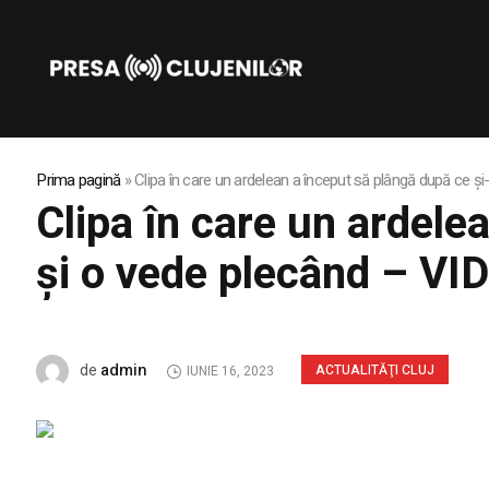
Prima pagină
»
Clipa în care un ardelean a început să plângă după ce ș
Clipa în care un ardele
și o vede plecând – VI
admin
de
ACTUALITĂŢI CLUJ
IUNIE 16, 2023