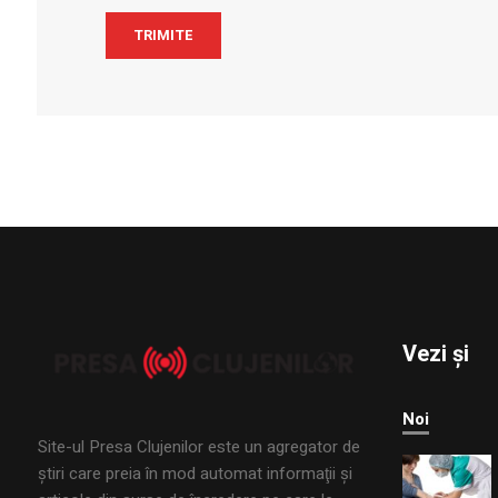
Vezi și
Noi
Site-ul Presa Clujenilor este un agregator de
ştiri care preia în mod automat informaţii şi