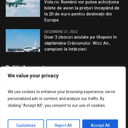
Vola.ro: Românii vor putea achizționa
bilete de avion la prețuri începând de
la 20 de euro pentru destinații din
Europa
DECEMBRIE 21, 2022
Doar 3 zboruri anulate pe Otopeni în
săptămâna Crăciunului. Wizz Air,
campioni la întârzieri
Politicile noastre
We value your privacy
Confidentialitate
We use cookies to enhance your browsing experience, serve
GDPR
personalized ads or content, and analyze our traffic. By
clicking "Accept All", you consent to our use of cookies.
Customize
Reject All
Accept All