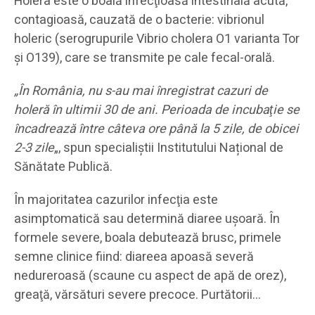
Holera este o boală infecţioasă intestinală acută,
contagioasă, cauzată de o bacterie: vibrionul
holeric (serogrupurile Vibrio cholera O1 varianta Tor
şi O139), care se transmite pe cale fecal-orală.
„În România, nu s-au mai înregistrat cazuri de
holeră în ultimii 30 de ani. Perioada de incubaţie se
încadrează între câteva ore până la 5 zile, de obicei
2-3 zile
„, spun specialiştii Institutului Național de
Sănătate Publică.
În majoritatea cazurilor infecţia este
asimptomatică sau determină diaree uşoară. În
formele severe, boala debutează brusc, primele
semne clinice fiind: diareea apoasă severă
nedureroasă (scaune cu aspect de apă de orez),
greaţă, vărsături severe precoce. Purtătorii…