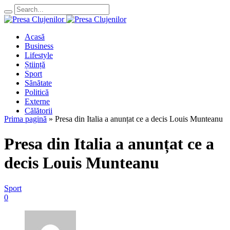
Acasă
Business
Lifestyle
Știință
Sport
Sănătate
Politică
Externe
Călătorii
Prima pagină
»
Presa din Italia a anunțat ce a decis Louis Munteanu
Presa din Italia a anunțat ce a
decis Louis Munteanu
Sport
0