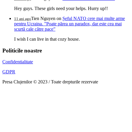
Hey guys. These girls need your helps. Hurry up!!
Tien Nguyen
on
Șeful NATO cere mai multe arme
11 ani ago
pentru Ucraina. ”Poate părea un paradox, dar este cea mai
scurtă cale către pace”
I wish I can live in that cozy house.
Politicile noastre
Confidentialitate
GDPR
Presa Clujenilor © 2023 / Toate drepturile rezervate