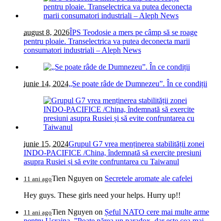
august 8, 2026
ÎPS Teodosie a mers pe câmp să se roage
pentru ploaie. Transelectrica va putea deconecta marii
consumatori industriali – Aleph News
iunie 14, 2024
„Se poate râde de Dumnezeu”. În ce condiții
iunie 15, 2024
Grupul G7 vrea menținerea stabilității zonei
INDO-PACIFICE /China, îndemnată să exercite presiuni
asupra Rusiei și să evite confruntarea cu Taiwanul
Tien Nguyen
on
Secretele aromate ale cafelei
11 ani ago
Hey guys. These girls need your helps. Hurry up!!
Tien Nguyen
on
Șeful NATO cere mai multe arme
11 ani ago
pentru Ucraina. ”Poate părea un paradox, dar este cea mai