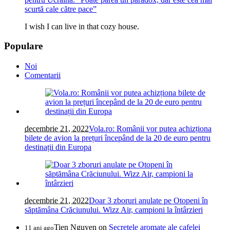
scurtă cale către pace”
I wish I can live in that cozy house.
Populare
Noi
Comentarii
decembrie 21, 2022
Vola.ro: Românii vor putea achizționa
bilete de avion la prețuri începând de la 20 de euro pentru
destinații din Europa
decembrie 21, 2022
Doar 3 zboruri anulate pe Otopeni în
săptămâna Crăciunului. Wizz Air, campioni la întârzieri
Tien Nguyen
on
Secretele aromate ale cafelei
11 ani ago