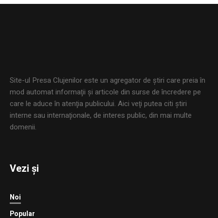
Site-ul Presa Clujenilor este un agregator de ştiri care preia în
mod automat informaţii şi articole din surse de încredere pe
care le aduce în atenţia publicului. Aici veţi putea citi ştiri
interne sau internaţionale, de interes public, din mai multe
domenii.
Vezi și
Noi
Popular