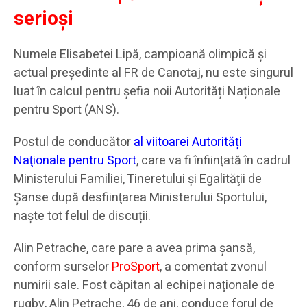
serioși
Numele Elisabetei Lipă, campioană olimpică și
actual președinte al FR de Canotaj, nu este singurul
luat în calcul pentru șefia noii Autorități Naționale
pentru Sport (ANS).
Postul de conducător
al viitoarei Autorități
Naţionale pentru Sport
, care va fi înfiinţată în cadrul
Ministerului Familiei, Tineretului şi Egalităţii de
Şanse după desfiinţarea Ministerului Sportului,
naște tot felul de discuții.
Alin Petrache, care pare a avea prima șansă,
conform surselor
ProSport
, a comentat zvonul
numirii sale. Fost căpitan al echipei naţionale de
rugby, Alin Petrache, 46 de ani, conduce forul de