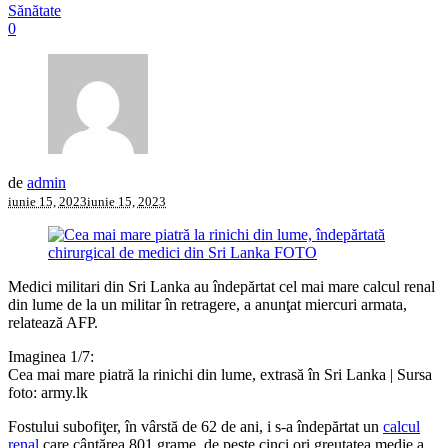
Sănătate
0
de
admin
iunie 15, 2023
iunie 15, 2023
Medici militari din Sri Lanka au îndepărtat cel mai mare calcul renal
din lume de la un militar în retragere, a anunţat miercuri armata,
relatează AFP.
Imaginea 1/7:
Cea mai mare piatră la rinichi din lume, extrasă în Sri Lanka | Sursa
foto: army.lk
Fostului subofiţer, în vârstă de 62 de ani, i s-a îndepărtat un
calcul
renal
care cântărea 801 grame, de peste cinci ori greutatea medie a