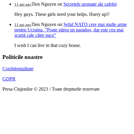
Tien Nguyen
on
Secretele aromate ale cafelei
11 ani ago
Hey guys. These girls need your helps. Hurry up!!
Tien Nguyen
on
Șeful NATO cere mai multe arme
11 ani ago
pentru Ucraina. ”Poate părea un paradox, dar este cea mai
scurtă cale către pace”
I wish I can live in that cozy house.
Politicile noastre
Confidentialitate
GDPR
Presa Clujenilor © 2023 / Toate drepturile rezervate