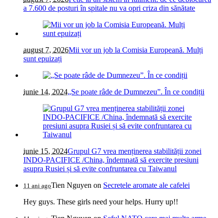
a 7.600 de posturi în spitale nu va opri criza din sănătate
august 7, 2026
Mii vor un job la Comisia Europeană. Mulți
sunt epuizați
iunie 14, 2024
„Se poate râde de Dumnezeu”. În ce condiții
iunie 15, 2024
Grupul G7 vrea menținerea stabilității zonei
INDO-PACIFICE /China, îndemnată să exercite presiuni
asupra Rusiei și să evite confruntarea cu Taiwanul
Tien Nguyen
on
Secretele aromate ale cafelei
11 ani ago
Hey guys. These girls need your helps. Hurry up!!