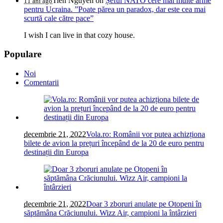
Tien Nguyen
on
Șeful NATO cere mai multe arme
11 ani ago
pentru Ucraina. ”Poate părea un paradox, dar este cea mai
scurtă cale către pace”
I wish I can live in that cozy house.
Populare
Noi
Comentarii
decembrie 21, 2022
Vola.ro: Românii vor putea achizționa
bilete de avion la prețuri începând de la 20 de euro pentru
destinații din Europa
decembrie 21, 2022
Doar 3 zboruri anulate pe Otopeni în
săptămâna Crăciunului. Wizz Air, campioni la întârzieri