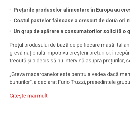
Prețurile produselor alimentare în Europa au cre
Costul pastelor făinoase a crescut de două ori ma
Un grup de apărare a consumatorilor solicită o g
Prețul produsului de bază de pe fiecare masă italiană
grevă națională împotriva creșterii prețurilor, înce
trecută și a decis să nu intervină asupra prețurilor, 
„
Greva macaroanelor este pentru a vedea dacă mențin
bunurilor”, a declarat Furio Truzzi, președintele grup
Citeşte mai mult