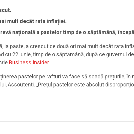
scut.
i mult decât rata inflației.
revă națională a pastelor timp de o săptămână, începâ
, la paste, a crescut de două ori mai mult decât rata infl
pând cu 22 iunie, timp de o săptămână, după ce guvernul d
scrie
Business Insider
.
erea pastelor pe rafturi va face să scadă prețurile, în 
ului, Assoutenti.
„
Prețul pastelor este absolut disproporți