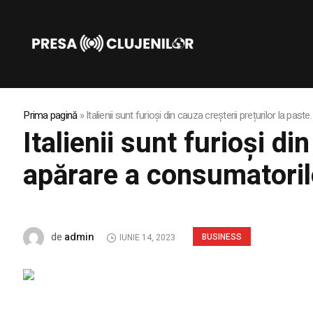
Prima pagină
»
Italienii sunt furioși din cauza creșterii prețurilor la pa
Italienii sunt furioși di
apărare a consumatorilo
admin
de
BUSINESS
IUNIE 14, 2023