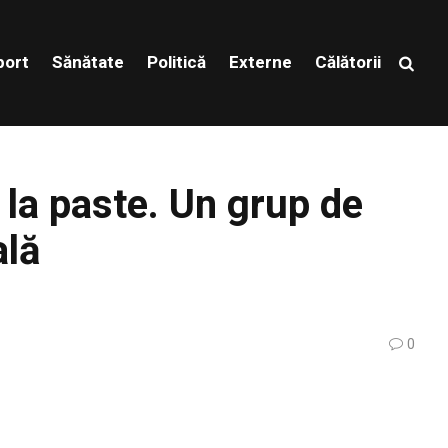
port
Sănătate
Politică
Externe
Călătorii
r la paste. Un grup de
ală
0