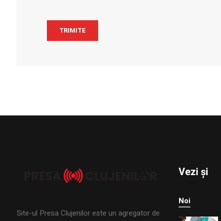
Vezi și
Noi
Site-ul Presa Clujenilor este un agregator de