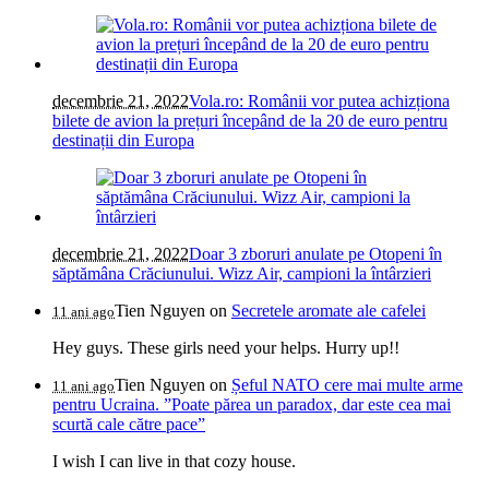
decembrie 21, 2022
Vola.ro: Românii vor putea achizționa
bilete de avion la prețuri începând de la 20 de euro pentru
destinații din Europa
decembrie 21, 2022
Doar 3 zboruri anulate pe Otopeni în
săptămâna Crăciunului. Wizz Air, campioni la întârzieri
Tien Nguyen
on
Secretele aromate ale cafelei
11 ani ago
Hey guys. These girls need your helps. Hurry up!!
Tien Nguyen
on
Șeful NATO cere mai multe arme
11 ani ago
pentru Ucraina. ”Poate părea un paradox, dar este cea mai
scurtă cale către pace”
I wish I can live in that cozy house.