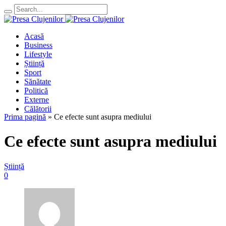
Acasă
Business
Lifestyle
Știință
Sport
Sănătate
Politică
Externe
Călătorii
Prima pagină
»
Ce efecte sunt asupra mediului
Ce efecte sunt asupra mediului
Știință
0