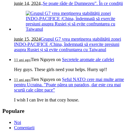
iunie 14, 2024
„Se poate râde de Dumnezeu”. În ce condiții
iunie 15, 2024
Grupul G7 vrea menținerea stabilității zonei
INDO-PACIFICE /China, îndemnată să exercite presiuni
asupra Rusiei și să evite confruntarea cu Taiwanul
Tien Nguyen
on
Secretele aromate ale cafelei
11 ani ago
Hey guys. These girls need your helps. Hurry up!!
Tien Nguyen
on
Șeful NATO cere mai multe arme
11 ani ago
pentru Ucraina. ”Poate părea un paradox, dar este cea mai
scurtă cale către pace”
I wish I can live in that cozy house.
Populare
Noi
Comentarii