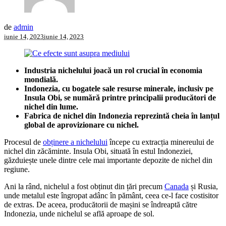
de
admin
iunie 14, 2023
iunie 14, 2023
Industria nichelului joacă un rol crucial în economia
mondială.
Indonezia, cu bogatele sale resurse minerale, inclusiv pe
Insula Obi, se numără printre principalii producători de
nichel din lume.
Fabrica de nichel din Indonezia reprezintă cheia în lanțul
global de aprovizionare cu nichel.
Procesul de
obținere a nichelului
începe cu extracția minereului de
nichel din zăcăminte. Insula Obi, situată în estul Indoneziei,
găzduiește unele dintre cele mai importante depozite de nichel din
regiune.
Ani la rând, nichelul a fost obținut din țări precum
Canada
și Rusia,
unde metalul este îngropat adânc în pământ, ceea ce-l face costisitor
de extras. De aceea, producătorii de mașini se îndreaptă către
Indonezia, unde nichelul se află aproape de sol.