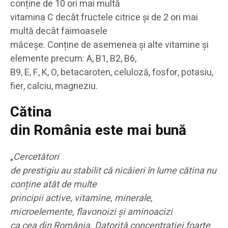
conține de 10 ori mai multă
vitamina C decât fructele citrice și de 2 ori mai
multă decât faimoasele
măceșe. Conține de asemenea și alte vitamine și
elemente precum: A, B1, B2, B6,
B9, E, F, K, O, betacaroten, celuloză, fosfor, potasiu,
fier, calciu, magneziu.
Cătina
din România este mai bună
„
Cercetători
de prestigiu au stabilit că nicăieri în lume cătina nu
conține atât de multe
principii active, vitamine, minerale,
microelemente, flavonoizi și aminoacizi
ca cea din România. Datorită concentrației foarte