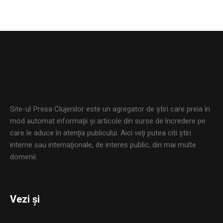
Site-ul Presa Clujenilor este un agregator de ştiri care preia în
mod automat informaţii şi articole din surse de încredere pe
care le aduce în atenţia publicului. Aici veţi putea citi ştiri
interne sau internaţionale, de interes public, din mai multe
domenii.
Vezi și