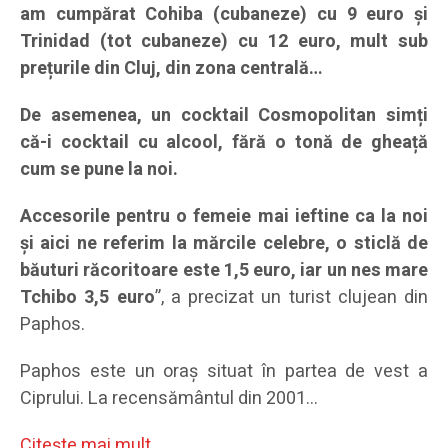
am cumpărat Cohiba (cubaneze) cu 9 euro și
Trinidad (tot cubaneze) cu 12 euro, mult sub
prețurile din Cluj, din zona centrală…
De asemenea, un cocktail Cosmopolitan simți
că-i cocktail cu alcool, fără o tonă de gheață
cum se pune la noi.
Accesorile pentru o femeie mai ieftine ca la noi
și aici ne referim la mărcile celebre, o sticlă de
băuturi răcoritoare este 1,5 euro, iar un nes mare
Tchibo 3,5 euro
”, a precizat un turist clujean din
Paphos.
Paphos este un oraș situat în partea de vest a
Ciprului. La recensământul din 2001…
Citeşte mai mult