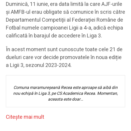
Duminică, 11 iunie, era data limită la care
AJF-urile
și
AMFB-ul erau obligate să comunice în scris
către
Departamentul Competi
ţ
ii
al Federației Române de
Fotbal
numele campioanei Ligii a 4-a, adică echipa
calificată în barajul de accedere în Liga 3
.
În acest moment sunt cunoscute toate cele 21 de
dueluri care vor decide promovatele în noua ediție
a Ligii 3, sezonul 2023-2024.
Comuna maramureșeană Recea este aproape să aibă din
nou echipă în Liga 3, pe CS Academica Recea. Momentan,
aceasta este doar…
Citeşte mai mult