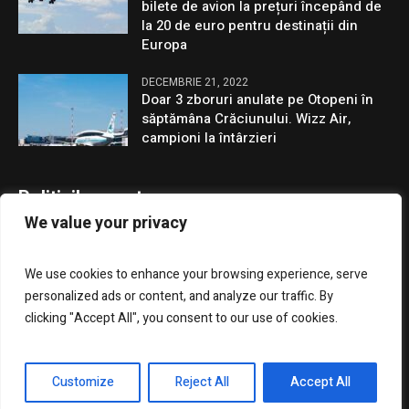
bilete de avion la prețuri începând de
la 20 de euro pentru destinații din
Europa
DECEMBRIE 21, 2022
Doar 3 zboruri anulate pe Otopeni în
săptămâna Crăciunului. Wizz Air,
campioni la întârzieri
Politicile noastre
We value your privacy
Confidentialitate
We use cookies to enhance your browsing experience, serve
GDPR
personalized ads or content, and analyze our traffic. By
clicking "Accept All", you consent to our use of cookies.
Customize
Reject All
Accept All
Presa Clujenilor © 2023 / Toate drepturile rezervate