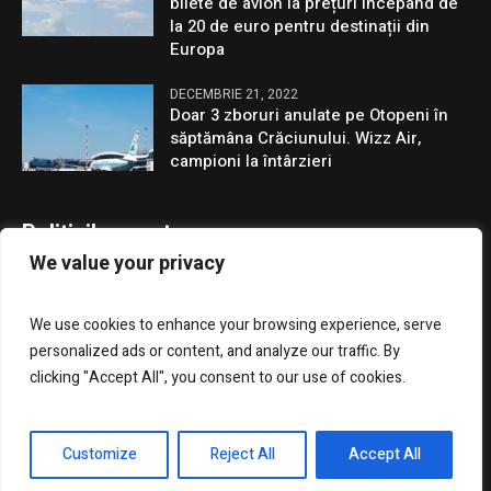
bilete de avion la prețuri începând de
la 20 de euro pentru destinații din
Europa
DECEMBRIE 21, 2022
Doar 3 zboruri anulate pe Otopeni în
săptămâna Crăciunului. Wizz Air,
campioni la întârzieri
Politicile noastre
We value your privacy
Confidentialitate
We use cookies to enhance your browsing experience, serve
GDPR
personalized ads or content, and analyze our traffic. By
clicking "Accept All", you consent to our use of cookies.
Customize
Reject All
Accept All
Presa Clujenilor © 2023 / Toate drepturile rezervate