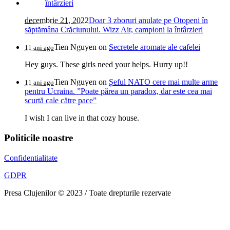
decembrie 21, 2022
Doar 3 zboruri anulate pe Otopeni în
săptămâna Crăciunului. Wizz Air, campioni la întârzieri
Tien Nguyen
on
Secretele aromate ale cafelei
11 ani ago
Hey guys. These girls need your helps. Hurry up!!
Tien Nguyen
on
Șeful NATO cere mai multe arme
11 ani ago
pentru Ucraina. ”Poate părea un paradox, dar este cea mai
scurtă cale către pace”
I wish I can live in that cozy house.
Politicile noastre
Confidentialitate
GDPR
Presa Clujenilor © 2023 / Toate drepturile rezervate