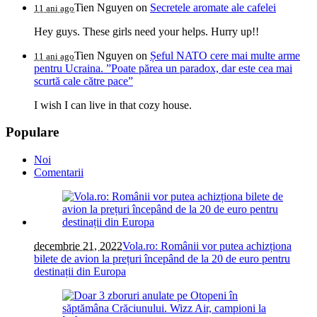
Tien Nguyen
on
Secretele aromate ale cafelei
11 ani ago
Hey guys. These girls need your helps. Hurry up!!
Tien Nguyen
on
Șeful NATO cere mai multe arme
11 ani ago
pentru Ucraina. ”Poate părea un paradox, dar este cea mai
scurtă cale către pace”
I wish I can live in that cozy house.
Populare
Noi
Comentarii
decembrie 21, 2022
Vola.ro: Românii vor putea achizționa
bilete de avion la prețuri începând de la 20 de euro pentru
destinații din Europa