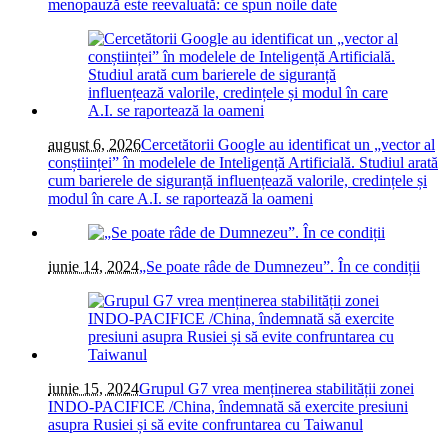
menopauză este reevaluată: ce spun noile date
august 6, 2026
Cercetătorii Google au identificat un „vector al
conștiinței” în modelele de Inteligență Artificială. Studiul arată
cum barierele de siguranță influențează valorile, credințele și
modul în care A.I. se raportează la oameni
iunie 14, 2024
„Se poate râde de Dumnezeu”. În ce condiții
iunie 15, 2024
Grupul G7 vrea menținerea stabilității zonei
INDO-PACIFICE /China, îndemnată să exercite presiuni
asupra Rusiei și să evite confruntarea cu Taiwanul