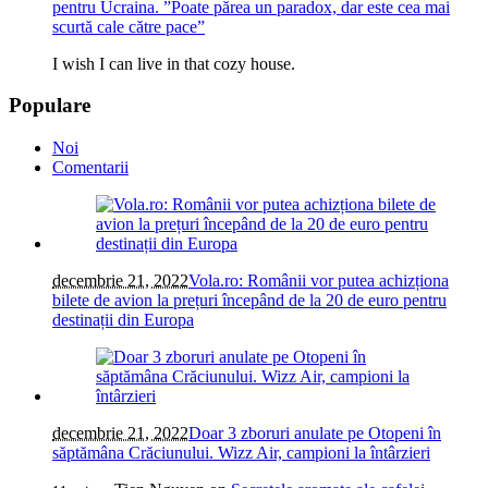
pentru Ucraina. ”Poate părea un paradox, dar este cea mai
scurtă cale către pace”
I wish I can live in that cozy house.
Populare
Noi
Comentarii
decembrie 21, 2022
Vola.ro: Românii vor putea achizționa
bilete de avion la prețuri începând de la 20 de euro pentru
destinații din Europa
decembrie 21, 2022
Doar 3 zboruri anulate pe Otopeni în
săptămâna Crăciunului. Wizz Air, campioni la întârzieri