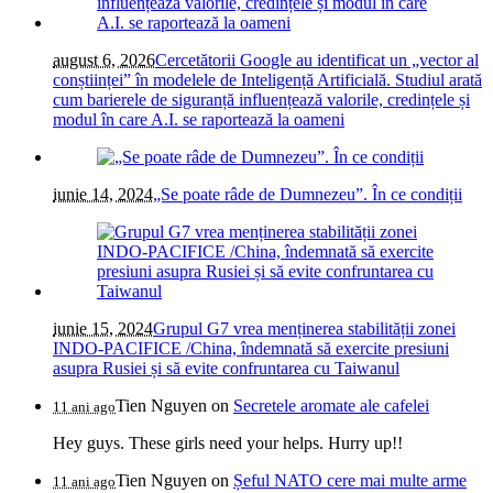
august 6, 2026
Cercetătorii Google au identificat un „vector al
conștiinței” în modelele de Inteligență Artificială. Studiul arată
cum barierele de siguranță influențează valorile, credințele și
modul în care A.I. se raportează la oameni
iunie 14, 2024
„Se poate râde de Dumnezeu”. În ce condiții
iunie 15, 2024
Grupul G7 vrea menținerea stabilității zonei
INDO-PACIFICE /China, îndemnată să exercite presiuni
asupra Rusiei și să evite confruntarea cu Taiwanul
Tien Nguyen
on
Secretele aromate ale cafelei
11 ani ago
Hey guys. These girls need your helps. Hurry up!!
Tien Nguyen
on
Șeful NATO cere mai multe arme
11 ani ago