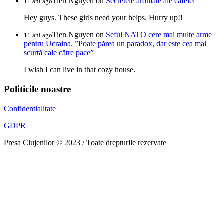
Tien Nguyen
on
Secretele aromate ale cafelei
11 ani ago
Hey guys. These girls need your helps. Hurry up!!
Tien Nguyen
on
Șeful NATO cere mai multe arme
11 ani ago
pentru Ucraina. ”Poate părea un paradox, dar este cea mai
scurtă cale către pace”
I wish I can live in that cozy house.
Politicile noastre
Confidentialitate
GDPR
Presa Clujenilor © 2023 / Toate drepturile rezervate