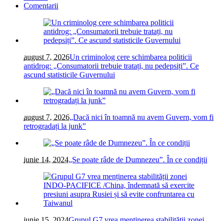
Comentarii
august 7, 2026
Un criminolog cere schimbarea politicii
antidrog: „Consumatorii trebuie tratați, nu pedepsiți”. Ce
ascund statisticile Guvernului
august 7, 2026
„Dacă nici în toamnă nu avem Guvern, vom fi
retrogradați la junk”
iunie 14, 2024
„Se poate râde de Dumnezeu”. În ce condiții
iunie 15, 2024
Grupul G7 vrea menținerea stabilității zonei