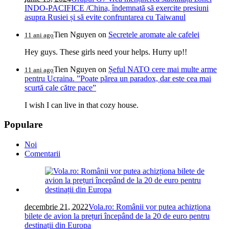
INDO-PACIFICE /China, îndemnată să exercite presiuni
asupra Rusiei și să evite confruntarea cu Taiwanul
Tien Nguyen
on
Secretele aromate ale cafelei
11 ani ago
Hey guys. These girls need your helps. Hurry up!!
Tien Nguyen
on
Șeful NATO cere mai multe arme
11 ani ago
pentru Ucraina. ”Poate părea un paradox, dar este cea mai
scurtă cale către pace”
I wish I can live in that cozy house.
Populare
Noi
Comentarii
decembrie 21, 2022
Vola.ro: Românii vor putea achizționa
bilete de avion la prețuri începând de la 20 de euro pentru
destinații din Europa