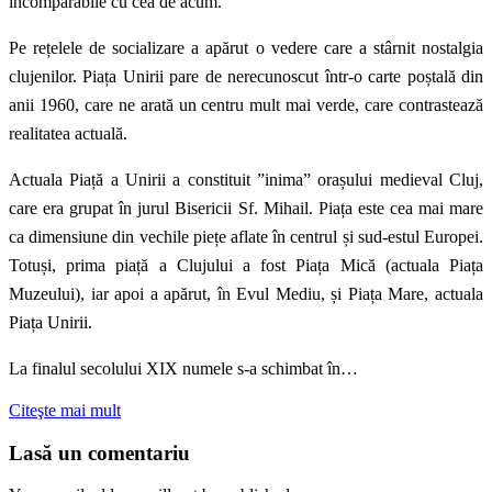
incomparabile cu cea de acum.
Pe rețelele de socializare a apărut o vedere care a stârnit nostalgia
clujenilor. Piața Unirii pare de nerecunoscut într-o carte poștală din
anii 1960, care ne arată un centru mult mai verde, care contrastează
realitatea actuală.
Actuala Piață a Unirii a constituit ”inima” orașului medieval Cluj,
care era grupat în jurul Bisericii Sf. Mihail. Piața este cea mai mare
ca dimensiune din vechile piețe aflate în centrul și sud-estul Europei.
Totuși, prima piață a Clujului a fost Piața Mică (actuala Piața
Muzeului), iar apoi a apărut, în Evul Mediu, și Piața Mare, actuala
Piața Unirii.
La finalul secolului XIX numele s-a schimbat în…
Citeşte mai mult
Lasă un comentariu