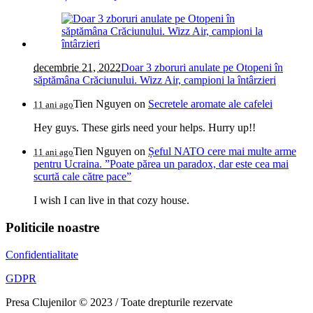
decembrie 21, 2022
Doar 3 zboruri anulate pe Otopeni în
săptămâna Crăciunului. Wizz Air, campioni la întârzieri
Tien Nguyen
on
Secretele aromate ale cafelei
11 ani ago
Hey guys. These girls need your helps. Hurry up!!
Tien Nguyen
on
Șeful NATO cere mai multe arme
11 ani ago
pentru Ucraina. ”Poate părea un paradox, dar este cea mai
scurtă cale către pace”
I wish I can live in that cozy house.
Politicile noastre
Confidentialitate
GDPR
Presa Clujenilor © 2023 / Toate drepturile rezervate