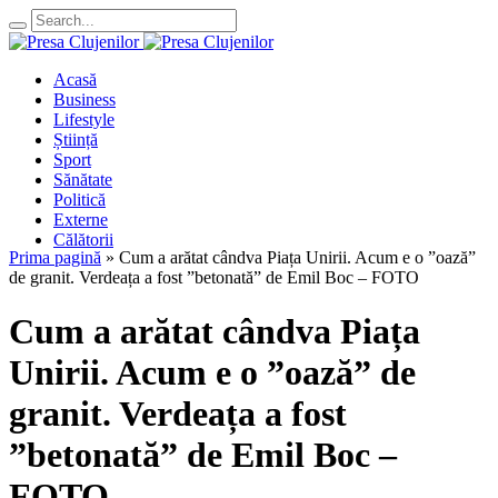
Acasă
Business
Lifestyle
Știință
Sport
Sănătate
Politică
Externe
Călătorii
Prima pagină
»
Cum a arătat cândva Piața Unirii. Acum e o ”oază”
de granit. Verdeața a fost ”betonată” de Emil Boc – FOTO
Cum a arătat cândva Piața
Unirii. Acum e o ”oază” de
granit. Verdeața a fost
”betonată” de Emil Boc –
FOTO