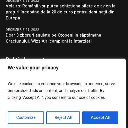
DECEMBRIE 21, 2022
Vola.ro: Românii vor putea achizționa bilete de avion la
prețuri începând de la 20 de euro pentru destinații din
Europa
DECEMBRIE 21, 2022
Doar 3 zboruri anulate pe Otopeni în săptămâna
Crăciunului. Wizz Air, campioni la întârzieri
Politicile noastre
We value your privacy
Confidentialitate
We use cookies to enhance your browsing experience, serve
GDPR
personalized ads or content, and analyze our traffic. By
clicking "Accept All", you consent to our use of cookies.
Customize
Reject All
Accept All
Presa Clujenilor © 2023 / Toate drepturile rezervate