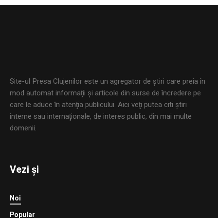
Site-ul Presa Clujenilor este un agregator de ştiri care preia în
mod automat informaţii şi articole din surse de încredere pe
care le aduce în atenţia publicului. Aici veţi putea citi ştiri
interne sau internaţionale, de interes public, din mai multe
domenii.
Vezi și
Noi
Popular